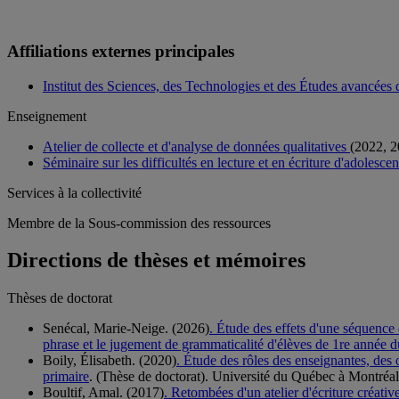
Affiliations externes principales
Institut des Sciences, des Technologies et des Études avancées 
Enseignement
Atelier de collecte et d'analyse de données qualitatives
(2022, 2
Séminaire sur les difficultés en lecture et en écriture d'adolesc
Services à la collectivité
Membre de la Sous-commission des ressources
Directions de thèses et mémoires
Thèses de doctorat
Senécal, Marie-Neige. (2026)
. Étude des effets d'une séquence 
phrase et le jugement de grammaticalité d'élèves de 1re année d
Boily, Élisabeth. (2020)
. Étude des rôles des enseignantes, des
primaire
. (Thèse de doctorat). Université du Québec à Montréal
Boultif, Amal. (2017)
. Retombées d'un atelier d'écriture créative