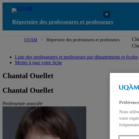
Répertoire des professeures et professeurs
Che
UQAM
Répertoire des professeures et professeurs
Che
Liste des professeures et professeurs par départements et écoles
Mettre à jour votre fiche
Chantal Ouellet
Chantal Ouellet
Préférence
Professeure associée
Nous utilis
votre expér
fréquentati