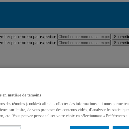
Répertoire des professeures et professeurs
rcher par nom ou par expertise
Soumettr
rcher par nom ou par expertise
Soumettr
s en matière de témoins
ons des témoins (cookies) afin de collecter des informations qui nous permetten
ience sur le site, de vous proposer des contenus vidéo, d’analyser les statistique
on, etc. Vous pouvez personnaliser votre choix en sélectionnant « Préférences ».