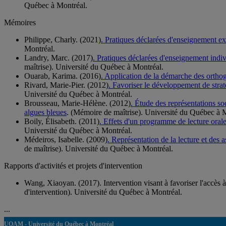
Québec à Montréal.
Mémoires
Philippe, Charly. (2021)
. Pratiques déclarées d'enseignement exp
Montréal.
Landry, Marc. (2017)
. Pratiques déclarées d'enseignement indiv
maîtrise). Université du Québec à Montréal.
Ouarab, Karima. (2016)
. Application de la démarche des ortho
Rivard, Marie-Pier. (2012)
. Favoriser le développement de stra
Université du Québec à Montréal.
Brousseau, Marie-Hélène. (2012)
. Étude des représentations so
algues bleues
. (Mémoire de maîtrise). Université du Québec à 
Boily, Élisabeth. (2011)
. Effets d'un programme de lecture orale 
Université du Québec à Montréal.
Médeiros, Isabelle. (2009)
. Représentation de la lecture et des 
de maîtrise). Université du Québec à Montréal.
Rapports d'activités et projets d'intervention
Wang, Xiaoyan. (2017). Intervention visant à favoriser l'accès à 
d'intervention). Université du Québec à Montréal.
...
UQAM - Université du Québec à Montréal