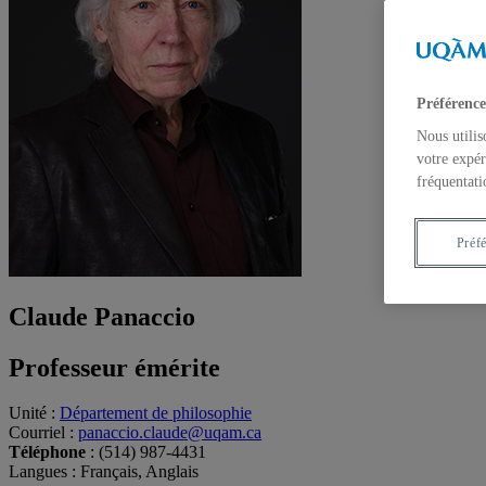
Préférence
Nous utilis
votre expér
fréquentati
Préf
Claude Panaccio
Professeur émérite
Unité
:
Département de philosophie
Courriel
:
panaccio.claude@uqam.ca
Téléphone
: (514) 987-4431
Langues
: Français, Anglais