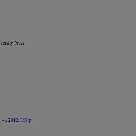
ersity Press.
s »), 2012, 360 p.