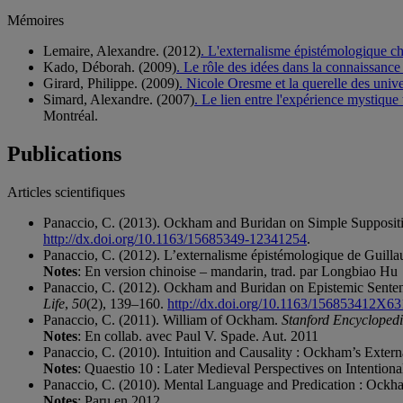
Mémoires
Lemaire, Alexandre. (2012)
. L'externalisme épistémologique 
Kado, Déborah. (2009)
. Le rôle des idées dans la connaissanc
Girard, Philippe. (2009)
. Nicole Oresme et la querelle des univ
Simard, Alexandre. (2007)
. Le lien entre l'expérience mystique
Montréal.
Publications
Articles scientifiques
Panaccio, C. (2013). Ockham and Buridan on Simple Supposit
http://dx.doi.org/10.1163/15685349-12341254
.
Panaccio, C. (2012). L’externalisme épistémologique de Gui
Notes
: En version chinoise – mandarin, trad. par Longbiao Hu
Panaccio, C. (2012). Ockham and Buridan on Epistemic Sentenc
Life
,
50
(2), 139–160.
http://dx.doi.org/10.1163/156853412X6
Panaccio, C. (2011). William of Ockham.
Stanford Encyclopedi
Notes
: En collab. avec Paul V. Spade. Aut. 2011
Panaccio, C. (2010). Intuition and Causality : Ockham’s Extern
Notes
: Quaestio 10 : Later Medieval Perspectives on Intentiona
Panaccio, C. (2010). Mental Language and Predication : Ock
Notes
: Paru en 2012