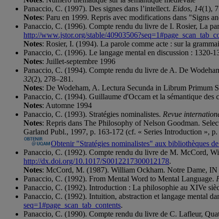
Panaccio, C. (1997). Des signes dans l’intellect.
Eidos
,
14
(1), 
Notes
: Paru en 1999. Repris avec modifications dans "Signs and 
Panaccio, C. (1996). Compte rendu du livre de I. Rosier, La par
http://www.jstor.org/stable/40903506?seq=1#page_scan_tab_co
Notes
: Rosier, I. (1994). La parole comme acte : sur la grammair
Panaccio, C. (1996). Le langage mental en discussion : 1320-
Notes
: Juillet-septembre 1996
Panaccio, C. (1994). Compte rendu du livre de A. De Wodeha
32
(2), 278–281.
Notes
: De Wodeham, A. Lectura Secunda in Librum Primum S
Panaccio, C. (1994). Guillaume d'Occam et la sémantique des c
Notes
: Automne 1994
Panaccio, C. (1993). Stratégies nominalistes.
Revue internation
Notes
: Repris dans The Philosophy of Nelson Goodman. Selecte
Garland Publ., 1997, p. 163-172 (cf. « Series Introduction », p
Obtenir "Stratégies nominalistes" aux bibliothèques
Panaccio, C. (1992). Compte rendu du livre de M. McCord, 
http://dx.doi.org/10.1017/S0012217300012178
.
Notes
: McCord, M. (1987). William Ockham. Notre Dame, IN :
Panaccio, C. (1992). From Mental Word to Mental Language.
Panaccio, C. (1992). Introduction : La philosophie au XIVe siè
Panaccio, C. (1992). Intuition, abstraction et langage mental da
seq=1#page_scan_tab_contents
.
Panaccio, C. (1990). Compte rendu du livre de C. Lafleur, Quatr