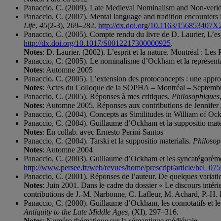
Panaccio, C. (2009). Late Medieval Nominalism and Non-veri
Panaccio, C. (2007). Mental language and tradition encounter
Life
,
45
(2-3), 269–282.
http://dx.doi.org/10.1163/156853407
Panaccio, C. (2005). Compte rendu du livre de D. Laurier, L’esp
http://dx.doi.org/10.1017/S0012217300000925
.
Notes
: D. Laurier. (2002). L’esprit et la nature. Montréal : Les
Panaccio, C. (2005). Le nominalisme d’Ockham et la représent
Notes
: Automne 2005
Panaccio, C. (2005). L’extension des protoconcepts : une appro
Notes
: Actes du Colloque de la SOPHA – Montréal – Septembr
Panaccio, C. (2005). Réponses à mes critiques.
Philosophiques
Notes
: Automne 2005. Réponses aux contributions de Jennifer
Panaccio, C. (2004). Concepts as Similitudes in William of O
Panaccio, C. (2004). Guillaume d’Ockham et la suppositio mate
Notes
: En collab. avec Ernesto Perini-Santos
Panaccio, C. (2004). Tarski et la suppositio materialis.
Philosop
Notes
: Automne 2004
Panaccio, C. (2003). Guillaume d’Ockham et les syncatégorème
http://www.persee.fr/web/revues/home/prescript/article/hel
Panaccio, C. (2001). Réponses de l’auteur. De quelques variati
Notes
: Juin 2001. Dans le cadre du dossier « Le discours intér
contributions de J.-M. Narbonne, C. Lafleur, M. Achard, P.-H. 
Panaccio, C. (2000). Guillaume d’Ockham, les connotatifs et l
Antiquity to the Late Middle Ages
, (XI), 297–316.
Notes
: Numéro thématique sur la sémantique médiévale