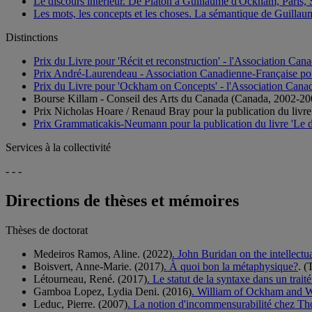
Le discours intérieur. De Platon à Guillaume d'Ockham, Paris, 
Les mots, les concepts et les choses. La sémantique de Guillau
Distinctions
Prix du Livre pour 'Récit et reconstruction' - l'Association C
Prix André-Laurendeau - Association Canadienne-Française p
Prix du Livre pour 'Ockham on Concepts' - l'Association Cana
Bourse Killam - Conseil des Arts du Canada (Canada, 2002-20
Prix Nicholas Hoare / Renaud Bray pour la publication du livre
Prix Grammaticakis-Neumann pour la publication du livre 'Le dis
Services à la collectivité
- - -
Directions de thèses et mémoires
Thèses de doctorat
Medeiros Ramos, Aline. (2022)
. John Buridan on the intellectua
Boisvert, Anne-Marie. (2017)
. À quoi bon la métaphysique?
. (
Létourneau, René. (2017)
. Le statut de la syntaxe dans un trai
Gamboa Lopez, Lydia Deni. (2016)
. William of Ockham and W
Leduc, Pierre. (2007)
. La notion d'incommensurabilité chez 