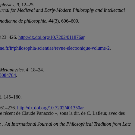
aphysics
,
9
, 12–25.
urnal for Medieval and Early-Modern Philosophy and Intellectual
nadienne de philosophie
,
44
(3), 606–609.
 423–426.
http://dx.doi.org/10.7202/011876ar
.
ine.fr/fr/philosophia-scientiae/revue-electronique-volume-2
.
 Metaphysics
,
4
, 18–24.
43084784
.
), 145–160.
 261–276.
http://dx.doi.org/10.7202/401350ar
.
 récent de Claude Panaccio », sous la dir. de C. Lafleur, avec des
e : An International Journal on the Philosophical Tradition from Late