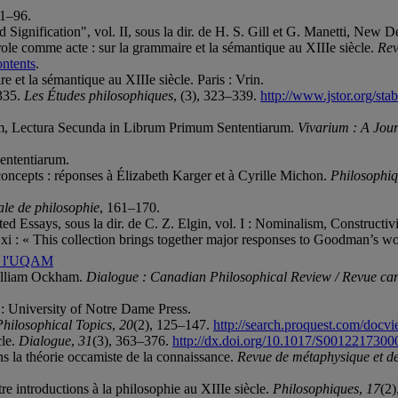
71–96.
Signification", vol. II, sous la dir. de H. S. Gill et G. Manetti, New D
ole comme acte : sur la grammaire et la sémantique au XIIIe siècle.
Rev
ntents
.
e et la sémantique au XIIIe siècle. Paris : Vrin.
1335.
Les Études philosophiques
, (3), 323–339.
http://www.jstor.org/s
m, Lectura Secunda in Librum Primum Sententiarum.
Vivarium : A Jour
ententiarum.
oncepts : réponses à Élizabeth Karger et à Cyrille Michon.
Philosophi
ale de philosophie
, 161–170.
d Essays, sous la dir. de C. Z. Elgin, vol. I : Nominalism, Construc
. xi : « This collection brings together major responses to Goodman’s w
 de l'UQAM
William Ockham.
Dialogue : Canadian Philosophical Review / Revue ca
 University of Notre Dame Press.
Philosophical Topics
,
20
(2), 125–147.
http://search.proquest.com/doc
cle.
Dialogue
,
31
(3), 363–376.
http://dx.doi.org/10.1017/S001221730
ns la théorie occamiste de la connaissance.
Revue de métaphysique et d
e introductions à la philosophie au XIIIe siècle.
Philosophiques
,
17
(2