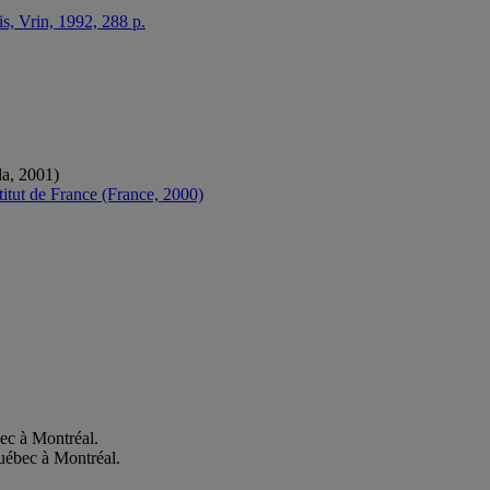
s, Vrin, 1992, 288 p.
da, 2001)
titut de France (France, 2000)
bec à Montréal.
Québec à Montréal.