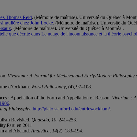
chez Thomas Reid
. (Mémoire de maîtrise). Université du Québec à Montr
e singulière chez John Locke
. (Mémoire de maîtrise). Université du Qué
ersaux
. (Mémoire de maîtrise). Université du Québec à Montréal.
 telle que décrite dans Le nuage de l'inconnaissance et la théorie psych
ion.
Vivarium : A Journal for Medieval and Early-Modern Philosophy an
llaume d’Ockham.
World Philosophy
, (4), 97–108.
es : Appellation of the Form and Appellation of Reason.
Vivarium : A
31906
.
a of Philosophy
.
http://plato.stanford.edu/entries/ockham/
.
alism Revisited.
Quaestio
,
10
, 241–253.
lity.Paru en 2011
ham and Abelard.
Analytica
,
14
(2), 183–194.