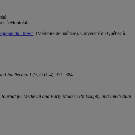
éal.
bec à Montréal.
ologique du "flow"
. (Mémoire de maîtrise). Université du Québec à
d Intellectual Life
,
51
(1-4), 371–384.
 Journal for Medieval and Early-Modern Philosophy and Intellectual