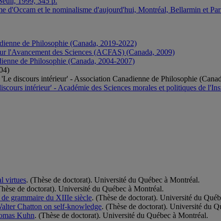
Seuil, 1999, 345 p.
me d'Occam et le nominalisme d'aujourd'hui, Montréal, Bellarmin et Pari
anadienne de Philosophie (Canada, 2019-2022)
our l'Avancement des Sciences (ACFAS) (Canada, 2009)
dienne de Philosophie (Canada, 2004-2007)
04)
 'Le discours intérieur' - Association Canadienne de Philosophie (Cana
cours intérieur' - Académie des Sciences morales et politiques de l'Ins
l virtues
. (Thèse de doctorat). Université du Québec à Montréal.
Thèse de doctorat). Université du Québec à Montréal.
té de grammaire du XIIIe siècle
. (Thèse de doctorat). Université du Qué
alter Chatton on self-knowledge
. (Thèse de doctorat). Université du 
Thomas Kuhn
. (Thèse de doctorat). Université du Québec à Montréal.