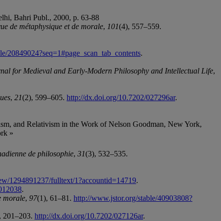
elhi, Bahri Publ., 2000, p. 63-88
ue de métaphysique et de morale
,
101
(4), 557–559.
table/20849024?seq=1#page_scan_tab_contents
.
nal for Medieval and Early-Modern Philosophy and Intellectual Life
,
ques
,
21
(2), 599–605.
http://dx.doi.org/10.7202/027296ar
.
tivism, and Relativism in the Work of Nelson Goodman, New York,
ork »
nadienne de philosophie
,
31
(3), 532–535.
view/1294891237/fulltext/1?accountid=14719
.
0012038
.
e morale
,
97
(1), 61–81.
http://www.jstor.org/stable/40903808?
), 201–203.
http://dx.doi.org/10.7202/027126ar
.