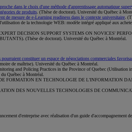
proche dans le choix d'une méthode d'apprentissage automatique supervis
atégories de produits
. (Thèse de doctorat). Université du Québec à Mont
nt de mesure de e-Learning readiness dans le contexte universitaire
. (
utilisation de la technologie WEB: modèle intégré appliqué aux achete
F EXPERT DECISION SUPPORT SYSTEMS ON NOVICES' PER
 (Thèse de doctorat). Université du Québec à Montréal.
s pourraient constituer un espace de négociations commerciales favorisa
moire de maîtrise). Université du Québec à Montréal.
oring and Policing Practices in the Province of Quebec (Utilisation impr
é du Québec à Montréal.
 DE FORMATION EN TECHNOLOGIE DE L'INFORMATION DANS L
OPRIATION DES NOUVELLES TECHNOLOGIES DE COMMUNIC
ncement d'entreprise avec réalisation d'un guide d'accompagnement des