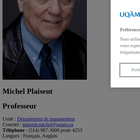
Préférence
Nous utilis
votre expér
fréquentati
Préf
Michel Plaisent
Professeur
Unité
:
Département de management
Courriel
:
plaisent.michel@uqam.ca
Téléphone
: (514) 987-3000 poste 4253
Langues
: Français, Anglais