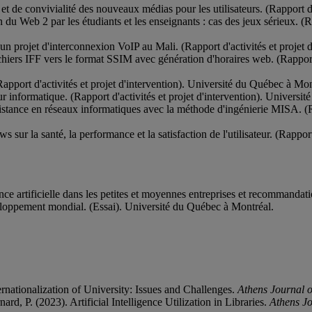
de convivialité des nouveaux médias pour les utilisateurs. (Rapport d'a
u Web 2 par les étudiants et les enseignants : cas des jeux sérieux. (Ra
un projet d'interconnexion VoIP au Mali. (Rapport d'activités et projet
ichiers IFF vers le format SSIM avec génération d'horaires web. (Rapport
apport d'activités et projet d'intervention). Université du Québec à Mon
r informatique. (Rapport d'activités et projet d'intervention). Universi
stance en réseaux informatiques avec la méthode d'ingénierie MISA. (Ra
sur la santé, la performance et la satisfaction de l'utilisateur. (Rappor
nce artificielle dans les petites et moyennes entreprises et recommandat
veloppement mondial. (Essai). Université du Québec à Montréal.
ernationalization of University: Issues and Challenges.
Athens Journal 
rd, P. (2023). Artificial Intelligence Utilization in Libraries.
Athens Jo