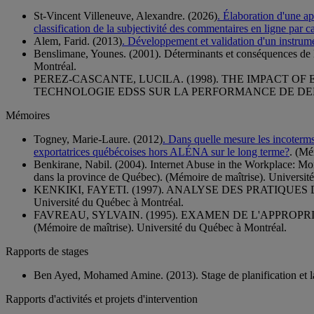
St-Vincent Villeneuve, Alexandre. (2026)
. Élaboration d'une ap
classification de la subjectivité des commentaires en ligne par c
Alem, Farid. (2013)
. Développement et validation d'un instrume
Benslimane, Younes. (2001). Déterminants et conséquences de l'
Montréal.
PEREZ-CASCANTE, LUCILA. (1998). THE IMPACT O
TECHNOLOGIE EDSS SUR LA PERFORMANCE DE DEBUTANTS).
Mémoires
Togney, Marie-Laure. (2012)
. Dans quelle mesure les incoterm
exportatrices québécoises hors ALÉNA sur le long terme?
. (Mé
Benkirane, Nabil. (2004). Internet Abuse in the Workplace: Monit
dans la province de Québec). (Mémoire de maîtrise). Universit
KENKIKI, FAYETI. (1997). ANALYSE DES PRATIQUES
Université du Québec à Montréal.
FAVREAU, SYLVAIN. (1995). EXAMEN DE L'APPR
(Mémoire de maîtrise). Université du Québec à Montréal.
Rapports de stages
Ben Ayed, Mohamed Amine. (2013). Stage de planification et la
Rapports d'activités et projets d'intervention