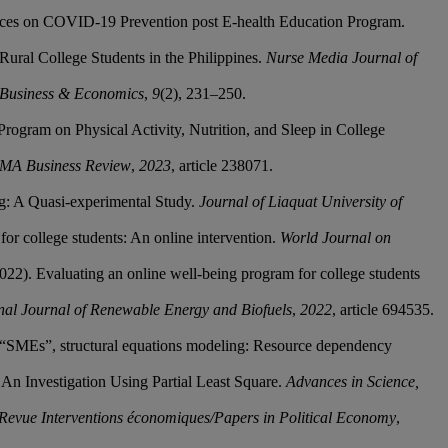
ractices on COVID-19 Prevention post E-health Education Program.
Rural College Students in the Philippines.
Nurse Media Journal of
 Business & Economics
,
9
(2), 231–250.
 Program on Physical Activity, Nutrition, and Sleep in College
IMA Business Review
,
2023
, article 238071.
ing: A Quasi-experimental Study.
Journal of Liaquat University of
for college students: An online intervention.
World Journal on
(2022). Evaluating an online well-being program for college students
nal Journal of Renewable Energy and Biofuels
,
2022
, article 694535.
es “SMEs”, structural equations modeling: Resource dependency
 An Investigation Using Partial Least Square.
Advances in Science,
Revue Interventions économiques/Papers in Political Economy
,