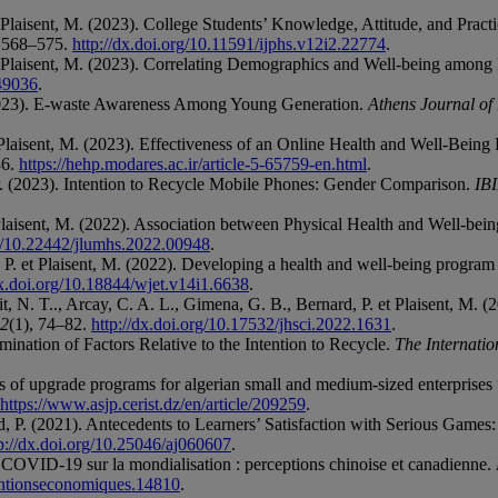
 et Plaisent, M. (2023). College Students’ Knowledge, Attitude, and P
, 568–575.
http://dx.doi.org/10.11591/ijphs.v12i2.22774
.
 et Plaisent, M. (2023). Correlating Demographics and Well-being among 
.49036
.
 (2023). E-waste Awareness Among Young Generation.
Athens Journal of
t Plaisent, M. (2023). Effectiveness of an Online Health and Well-Being
36.
https://hehp.modares.ac.ir/article-5-65759-en.html
.
 P. (2023). Intention to Recycle Mobile Phones: Gender Comparison.
IB
t Plaisent, M. (2022). Association between Physical Health and Well-be
rg/10.22442/jlumhs.2022.00948
.
 P. et Plaisent, M. (2022). Developing a health and well-being program 
dx.doi.org/10.18844/wjet.v14i1.6638
.
it, N. T.., Arcay, C. A. L., Gimena, G. B., Bernard, P. et Plaisent, M. 
2
(1), 74–82.
http://dx.doi.org/10.17532/jhsci.2022.1631
.
mination of Factors Relative to the Intention to Recycle.
The Internatio
ors of upgrade programs for algerian small and medium-sized enterpris
https://www.asjp.cerist.dz/en/article/209259
.
d, P. (2021). Antecedents to Learners’ Satisfaction with Serious Games:
p://dx.doi.org/10.25046/aj060607
.
a COVID-19 sur la mondialisation : perceptions chinoise et canadienne.
ventionseconomiques.14810
.