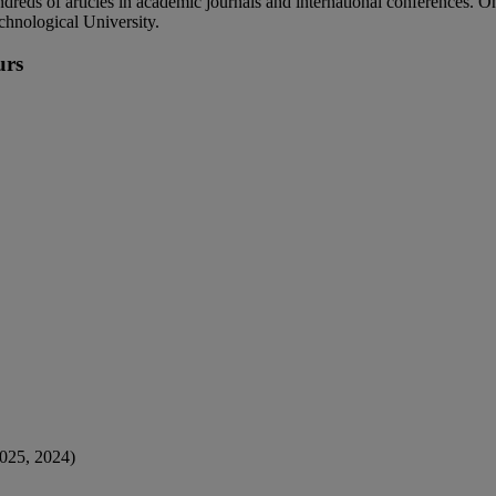
reds of articles in academic journals and international conferences.
nological University.
urs
025, 2024)