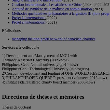
Stage d'analyse et d'intervention
(2023)
Gestion internationale : Les affaires en Chine
(2023, 2022, 202
Activité de synthèse de la maîtrise en administration
(2023)
Méthodes quantitatives préparatoires à la gestion III (hors pr
Projet à l'international
(2022)
Projet a l'international
(2021)
Réalisations
managing the non profit network of canadian charities
Services à la collectivité
1) Development and Management of MOU with
Thailand: Kasetsart University (2009-now)
Philippines: Cebu Normal university (2014-now)
Philippines:Cebu Technological University (in progress)
2)Creation, development and funding of ONE WORLD RESEARCH G
3) PHILANTHROPIE-QUEBEC: president (volunteer, 2013-now)
4) Institut Fidalregistered charity board member (2000-now)
Directions de thèses et mémoires
Thèses de doctorat