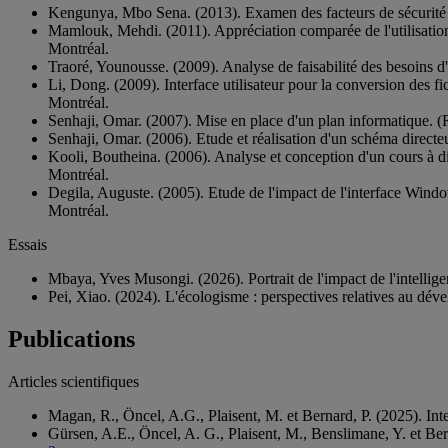
Kengunya, Mbo Sena. (2013). Examen des facteurs de sécurité et 
Mamlouk, Mehdi. (2011). Appréciation comparée de l'utilisation d
Montréal.
Traoré, Younousse. (2009). Analyse de faisabilité des besoins d'
Li, Dong. (2009). Interface utilisateur pour la conversion des f
Montréal.
Senhaji, Omar. (2007). Mise en place d'un plan informatique. (R
Senhaji, Omar. (2006). Etude et réalisation d'un schéma directeu
Kooli, Boutheina. (2006). Analyse et conception d'un cours à di
Montréal.
Degila, Auguste. (2005). Etude de l'impact de l'interface Windows 
Montréal.
Essais
Mbaya, Yves Musongi. (2026). Portrait de l'impact de l'intellige
Pei, Xiao. (2024). L'écologisme : perspectives relatives au dé
Publications
Articles scientifiques
Magan, R., Öncel, A.G., Plaisent, M. et Bernard, P. (2025). Int
Gürsen, A.E., Öncel, A. G., Plaisent, M., Benslimane, Y. et Berna