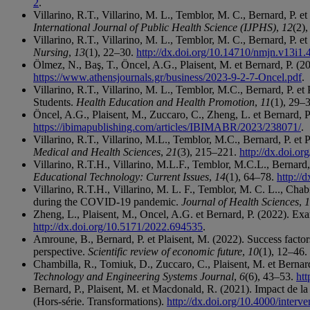
2
.
Villarino, R.T., Villarino, M. L., Temblor, M. C., Bernard, P.
International Journal of Public Health Science (IJPHS)
,
12
(2)
Villarino, R.T., Villarino, M. L., Temblor, M. C., Bernard, P.
Nursing
,
13
(1), 22–30.
http://dx.doi.org/10.14710/nmjn.v13i1
Ölmez, N., Baş, T., Öncel, A.G., Plaisent, M. et Bernard, P.
https://www.athensjournals.gr/business/2023-9-2-7-Oncel.pdf
.
Villarino, R.T., Villarino, M. L., Temblor, M.C., Bernard, P. e
Students.
Health Education and Health Promotion
,
11
(1), 29–
Öncel, A.G., Plaisent, M., Zuccaro, C., Zheng, L. et Bernard,
https://ibimapublishing.com/articles/IBIMABR/2023/238071/
.
Villarino, R.T., Villarino, M.L., Temblor, M.C., Bernard, P. e
Medical and Health Sciences
,
21
(3), 215–221.
http://dx.doi.o
Villarino, R.T.H., Villarino, M.L.F., Temblor, M.C.L., Bernard,
Educational Technology: Current Issues
,
14
(1), 64–78.
http://
Villarino, R.T.H., Villarino, M. L. F., Temblor, M. C. L.., Chab
during the COVID-19 pandemic.
Journal of Health Sciences
,
1
Zheng, L., Plaisent, M., Oncel, A.G. et Bernard, P. (2022). Exa
http://dx.doi.org/10.5171/2022.694535
.
Amroune, B., Bernard, P. et Plaisent, M. (2022). Success fact
perspective.
Scientific review of economic future
,
10
(1), 12–46.
Chambilla, R., Tomiuk, D., Zuccaro, C., Plaisent, M. et Bernar
Technology and Engineering Systems Journal
,
6
(6), 43–53.
htt
Bernard, P., Plaisent, M. et Macdonald, R. (2021). Impact de l
(Hors-série. Transformations).
http://dx.doi.org/10.4000/inter