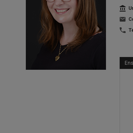
U
Co
T
En