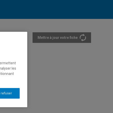
Mettre à jour votre fiche
rtements et écoles
permettent
nalyser les
ctionnant
 refuser