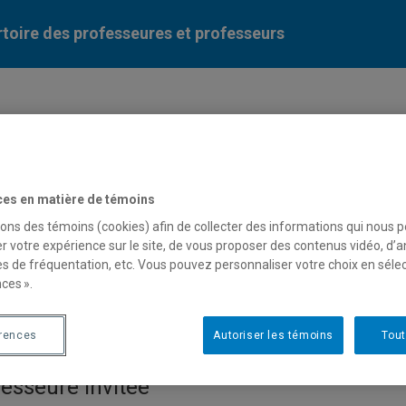
toire des professeures et professeurs
Liste des professeures et professeurs par dépa
ces en matière de témoins
sons des témoins (cookies) afin de collecter des informations qui nous 
r votre expérience sur le site, de vous proposer des contenus vidéo, d’a
es de fréquentation, etc. Vous pouvez personnaliser votre choix en séle
ces ».
alie Rivest
érences
Autoriser les témoins
Tout
esseure invitée