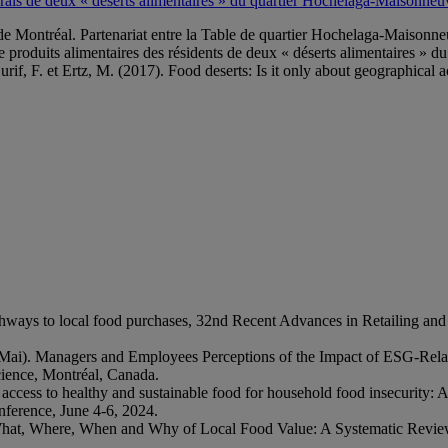
 frais de deux « déserts alimentaires » du quartier Hochelaga-Maisonneu
 de Montréal. Partenariat entre la Table de quartier Hochelaga-Maison
e produits alimentaires des résidents de deux « déserts alimentaires » 
rif, F. et Ertz, M. (2017). Food deserts: Is it only about geographical
 pathways to local food purchases, 32nd Recent Advances in Retailing
, Mai). Managers and Employees Perceptions of the Impact of ESG-Rela
ence, Montréal, Canada.
r access to healthy and sustainable food for household food insecurity
ference, June 4-6, 2024.
w, What, Where, When and Why of Local Food Value: A Systematic R