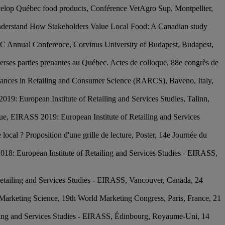
 develop Québec food products, Conférence VetAgro Sup, Montpellier,
 Understand How Stakeholders Value Local Food: A Canadian study
EMAC Annual Conference, Corvinus University of Budapest, Budapest,
iverses parties prenantes au Québec. Actes de colloque, 88e congrès de
 Advances in Retailing and Consumer Science (RARCS), Baveno, Italy,
19: European Institute of Retailing and Services Studies, Talinn,
que, EIRASS 2019: European Institute of Retailing and Services
local ? Proposition d'une grille de lecture, Poster, 14e Journée du
018: European Institute of Retailing and Services Studies - EIRASS,
Retailing and Services Studies - EIRASS, Vancouver, Canada, 24
 Marketing Science, 19th World Marketing Congress, Paris, France, 21
iling and Services Studies - EIRASS, Édinbourg, Royaume-Uni, 14