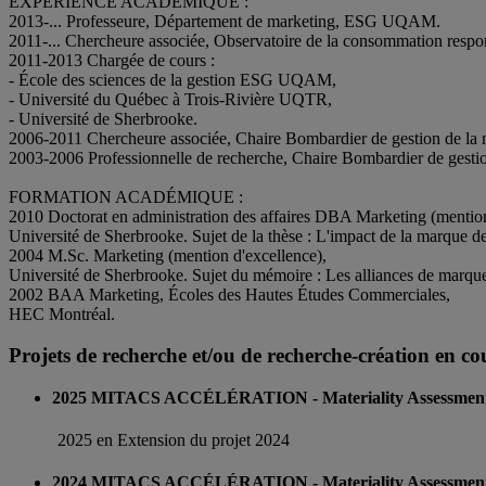
EXPÉRIENCE ACADÉMIQUE :
2013-... Professeure, Département de marketing, ESG UQAM.
2011-... Chercheure associée, Observatoire de la consommation r
2011-2013 Chargée de cours :
- École des sciences de la gestion ESG UQAM,
- Université du Québec à Trois-Rivière UQTR,
- Université de Sherbrooke.
2006-2011 Chercheure associée, Chaire Bombardier de gestion de la 
2003-2006 Professionnelle de recherche, Chaire Bombardier de gestio
FORMATION ACADÉMIQUE :
2010 Doctorat en administration des affaires DBA Marketing (mention
Université de Sherbrooke. Sujet de la thèse : L'impact de la marque 
2004 M.Sc. Marketing (mention d'excellence),
Université de Sherbrooke. Sujet du mémoire : Les alliances de marque
2002 BAA Marketing, Écoles des Hautes Études Commerciales,
HEC Montréal.
Projets de recherche et/ou de recherche-création en co
2025 MITACS ACCÉLÉRATION - Materiality Assessment 
2025 en Extension du projet 2024
2024 MITACS ACCÉLÉRATION - Materiality Assessment 