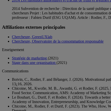
2014 Les habitudes alimentaires et d'achat de fruits et légumes
2014 Subvention de recherche : Direction de la santé publique
chercheurs Projet : Les habitudes d'achat et de consommation d
professeur : Fabien Durif (ESG UQAM). Article : Rodier, F., Du
Affiliations externes principales
Chercheure, GreenUXlab
Chercheure, Observatoire de la consommation responsable
Enseignement
Stratégie de marketing
(2021)
Stage dans une organisation
(2021)
Communications
Boivin, C., Rodier, F. and Bélanger, J. (2026). Motivational
13¿16, 2026.
Chicoine, M., Kwofie, M. B., Awasthi, G. et Rodier, F. (2025
Food Sector. Communication, AMS: Academy of Marketing Sci
Le Bouhart, G., Durif, F. et Rodier, F. (2024). Towards a bette
Academy of Innovation, Entrepreneurship, and Knowledge Con
Chicoine, M., Rodier, F. et Durif, F. (2023). The Who, Ho
Denmark.