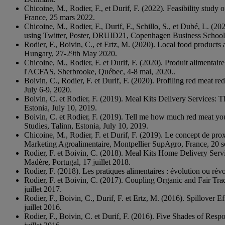
Chicoine, M., Rodier, F., et Durif, F. (2022). Feasibility stu
France, 25 mars 2022.
Chicoine, M., Rodier, F., Durif, F., Schillo, S., et Dubé, L
using Twitter, Poster, DRUID21, Copenhagen Business Schoo
Rodier, F., Boivin, C., et Ertz, M. (2020). Local food produc
Hungary, 27-29th May 2020.
Chicoine, M., Rodier, F. et Durif, F. (2020). Produit alimentair
l'ACFAS, Sherbrooke, Québec, 4-8 mai, 2020..
Boivin, C., Rodier, F. et Durif, F. (2020). Profiling red meat
July 6-9, 2020.
Boivin, C. et Rodier, F. (2019). Meal Kits Delivery Services:
Estonia, July 10, 2019.
Boivin, C. et Rodier, F. (2019). Tell me how much red meat yo
Studies, Talinn, Estonia, July 10, 2019.
Chicoine, M., Rodier, F. et Durif, F. (2019). Le concept de prox
Marketing Agroalimentaire, Montpellier SupAgro, France, 20 
Rodier, F. et Boivin, C. (2018). Meal Kits Home Delivery Serv
Madère, Portugal, 17 juillet 2018.
Rodier, F. (2018). Les pratiques alimentaires : évolution ou r
Rodier, F. et Boivin, C. (2017). Coupling Organic and Fair T
juillet 2017.
Rodier, F., Boivin, C., Durif, F. et Ertz, M. (2016). Spillov
juillet 2016.
Rodier, F., Boivin, C. et Durif, F. (2016). Five Shades of R