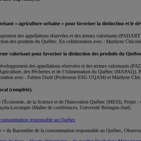
orisant « agriculture urbaine » pour favoriser la distinction et le
ement des appellations réservées et des termes valorisants (PADARTV 20
stinction des produits du Québec. En collaboration avec : Marilyne Ch
erme valorisant pour favoriser la distinction des produits du Québe
veloppement des appellations réservées et des termes valorisants (P
Agriculture, des Pêcheries et de l'Alimentation du Québec (MAPAQ). Proj
ollaboration avec : Fabien Durif (Professeur ESG UQAM) et Marilyne 
ocal (complété).
'Économie, de la Science et de l'Innovation Québec (MESI). Projet : « Ét
çois-Lecompte (Maître de conférences, Université Bretagne-Sud).
a consommation responsable au Québec
able » du Baromètre de la consommation responsable au Québec, Obse