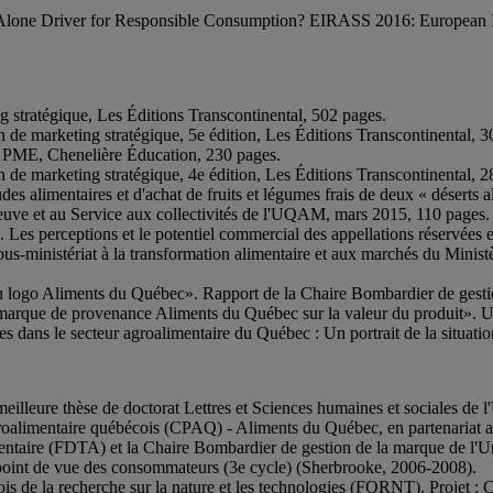
nd-Alone Driver for Responsible Consumption? EIRASS 2016: European I
ing stratégique, Les Éditions Transcontinental, 502 pages.
an de marketing stratégique, 5e édition, Les Éditions Transcontinental, 
les PME, Chenelière Éducation, 230 pages.
an de marketing stratégique, 4e édition, Les Éditions Transcontinental, 
tudes alimentaires et d'achat de fruits et légumes frais de deux « déser
neuve et au Service aux collectivités de l'UQAM, mars 2015, 110 page
. Les perceptions et le potentiel commercial des appellations réservées 
ministériat à la transformation alimentaire et aux marchés du Ministère
du logo Aliments du Québec». Rapport de la Chaire Bombardier de gesti
a marque de provenance Aliments du Québec sur la valeur du produit». 
s dans le secteur agroalimentaire du Québec : Un portrait de la situat
 meilleure thèse de doctorat Lettres et Sciences humaines et sociales de
groalimentaire québécois (CPAQ) - Aliments du Québec, en partenariat
taire (FDTA) et la Chaire Bombardier de gestion de la marque de l'Un
 point de vue des consommateurs (3e cycle) (Sherbrooke, 2006-2008).
e la recherche sur la nature et les technologies (FQRNT). Projet : Co