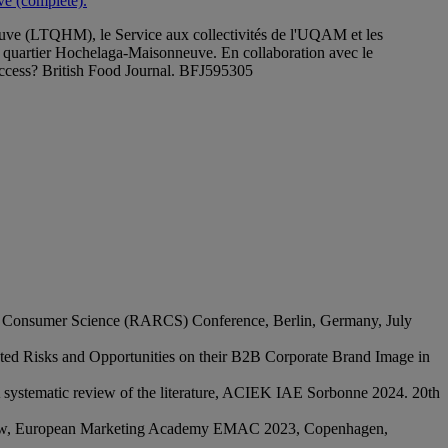
ve (complété).
neuve (LTQHM), le Service aux collectivités de l'UQAM et les
du quartier Hochelaga-Maisonneuve. En collaboration avec le
 access? British Food Journal. BFJ595305
 and Consumer Science (RARCS) Conference, Berlin, Germany, July
ted Risks and Opportunities on their B2B Corporate Brand Image in
: A systematic review of the literature, ACIEK IAE Sorbonne 2024. 20th
eview, European Marketing Academy EMAC 2023, Copenhagen,