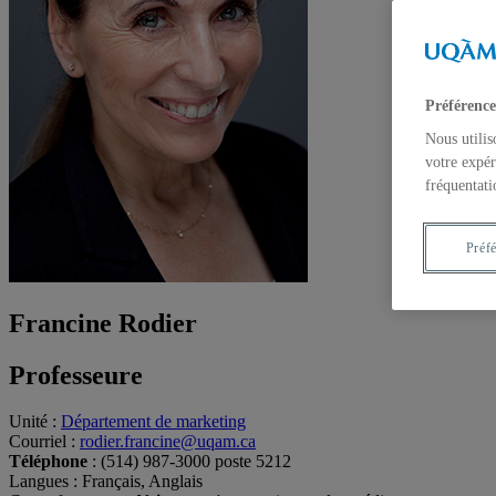
Préférence
Nous utilis
votre expér
fréquentati
Préf
Francine Rodier
Professeure
Unité
:
Département de marketing
Courriel
:
rodier.francine@uqam.ca
Téléphone
: (514) 987-3000 poste 5212
Langues
: Français, Anglais