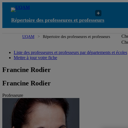
Répertoire des professeures et professeurs
Che
UQAM
Répertoire des professeures et professeurs
Che
Liste des professeures et professeurs par départements et écoles
Mettre à jour votre fiche
Francine Rodier
Francine Rodier
Professeure