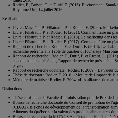
juillet 2016.
Rodier, F., Boivin, C. et Durif, F. (2016). Environment: Sta
Royaume-Uni, 14 juillet 2016.
Réalisations
Livre : Massiéra, P., Filiatrault, P. et Rodier, F. (2026). Market
Livre : Filiatrault, P. et Rodier, F. (2021). Comment faire un pl
Livre : Filiatrault, P. et Rodier, F. (2018). Le marketing dans 
Livre : Filiatrault, P. et Rodier, F. (2017). Comment faire un pl
Rapport de recherche : Rodier, F. et Durif, F. (2015). Les habi
recherche présenté à la Table de quartier d'Hochelaga-Maison
Rapport de recherche : Rodier, F., Durif, F. et Ricard, L. (2014)
consommateurs québécois, Rapport de recherche présenté au Sous-
pages.
Rapport de recherche doctorale : Rodier, F. 2009. «La valeur 
Thèse de doctorat : Rodier, F. 2010. «Mesure de l'impact de l
Mémoire de maîtrise : Rodier, F. 2004. «Les alliances de marque
Distinctions
Thèse choisie par la Faculté d'administration pour le Prix de la
Bourse de recherche doctorale du Conseil de promotion de l'a
(CDAQ), le Fonds de développement de la transformation alimen
Aliments du Québec sur la valeur des produits alimentaires du
Bourse de recherche du MITACS Accélération - Fonds québécois d