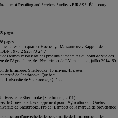
nstitute of Retailing and Services Studies - EIRASS, Édinbourg,
300 pages.
288 pages.
ts alimentaires » du quartier Hochelaga-Maisonneuve, Rapport de
s. ISBN : 978-2-923773-24-7
et des termes valorisants des produits alimentaires du point de vue des
 de l'Agriculture, des Pêcheries et de l'Alimentation, juillet 2014, 69
on de la marque, Sherbrooke, 15 janvier, 41 pages.
Université de Sherbrooke, Québec.
ion». Université de Sherbrooke, Québec.
 l'Université de Sherbrooke (Sherbrooke, 2011).
 avec le Conseil de Développement pour l'Agriculture du Québec
iversité de Sherbrooke. Projet : L'impact de la marque de provenance
nstruction d'une échelle de personnalité de la marque pour les