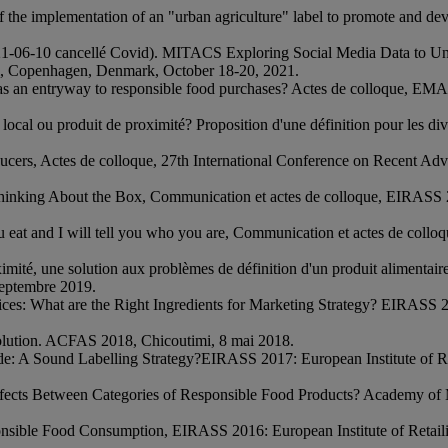
dy of the implementation of an "urban agriculture" label to promote and
. (2021-06-10 cancellé Covid). MITACS Exploring Social Media Data to
l, Copenhagen, Denmark, October 18-20, 2021.
ts as an entryway to responsible food purchases? Actes de colloque, 
e local ou produit de proximité? Proposition d'une définition pour les d
 reducers, Actes de colloque, 27th International Conference on Recent
 Thinking About the Box, Communication et actes de colloque, EIRASS 20
u eat and I will tell you who you are, Communication et actes de collo
imité, une solution aux problèmes de définition d'un produit alimentaire 
septembre 2019.
ices: What are the Right Ingredients for Marketing Strategy? EIRASS 2
évolution. ACFAS 2018, Chicoutimi, 8 mai 2018.
rade: A Sound Labelling Strategy?EIRASS 2017: European Institute of 
er Effects Between Categories of Responsible Food Products? Academy of
esponsible Food Consumption, EIRASS 2016: European Institute of Reta