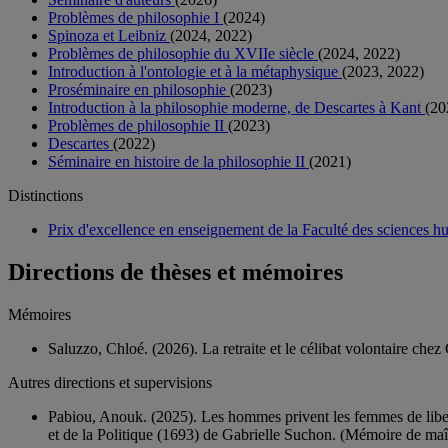
Problèmes de philosophie I
(2024)
Spinoza et Leibniz
(2024, 2022)
Problèmes de philosophie du XVIIe siècle
(2024, 2022)
Introduction à l'ontologie et à la métaphysique
(2023, 2022)
Proséminaire en philosophie
(2023)
Introduction à la philosophie moderne, de Descartes à Kant
(20
Problèmes de philosophie II
(2023)
Descartes
(2022)
Séminaire en histoire de la philosophie II
(2021)
Distinctions
Prix d'excellence en enseignement de la Faculté des sciences
Directions de thèses et mémoires
Mémoires
Saluzzo, Chloé. (2026). La retraite et le célibat volontaire ch
Autres directions et supervisions
Pabiou, Anouk. (2025). Les hommes privent les femmes de liberté,
et de la Politique (1693) de Gabrielle Suchon. (Mémoire de maît