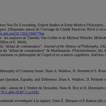
 Does Not Do Everything.
Oxford Studies in Early Modern Philosophy
,
ues. [Disputatio autour de l’ouvrage de Claude Panaccio. Récit et reco
/dx.doi.org/10.7202/1066779ar
.
ne : les analyses de Timothy Van Gelder et de Micheal Wheeler.
Method
Billon et E. Mehl).
 du "défaut de connaissance".
Journal of the History of Philosophy
,
53
(
ent du "défaut de connaissance" de Malebranche.
Philonsorbonne
, (8),
sianisme en philosophie de l’esprit et en sciences cognitives.
Astérion
,
 Philosophy of Common Sense. Dans A. Waldow, D. Perinetti et S. Roux 
an Question, Equality, and Difference. Dans A. Waldow, D. Perinetti et
culin : autour de L’Ombre de Descartes. Dans R. Roy et D. Desrosiers (
.978-2-406-18307-5.p.0181
.
continuité revendiquée à la rupture. Dans É. Marquer et P. Rateau (dir.)