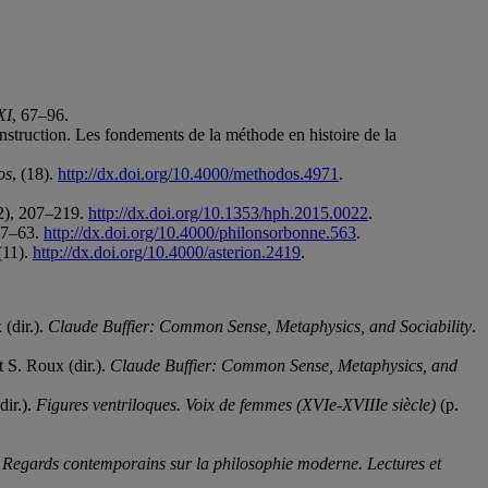
XI
, 67–96.
nstruction. Les fondements de la méthode en histoire de la
os
, (18).
http://dx.doi.org/10.4000/methodos.4971
.
2), 207–219.
http://dx.doi.org/10.1353/hph.2015.0022
.
 47–63.
http://dx.doi.org/10.4000/philonsorbonne.563
.
 (11).
http://dx.doi.org/10.4000/asterion.2419
.
(dir.).
Claude Buffier: Common Sense, Metaphysics, and Sociability
.
 S. Roux (dir.).
Claude Buffier: Common Sense, Metaphysics, and
dir.).
Figures ventriloques. Voix de femmes (XVIe-XVIIIe siècle)
(p.
.
Regards contemporains sur la philosophie moderne. Lectures et