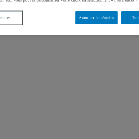
on, etc. Vous pouvez personnaliser votre choix en sélectionnant « Préférences ».
érences
Autoriser les témoins
Tout