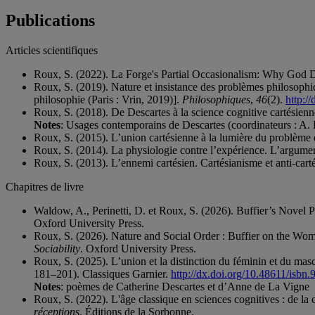
Publications
Articles scientifiques
Roux, S. (2022). La Forge's Partial Occasionalism: Why God
Roux, S. (2019). Nature et insistance des problèmes philosophiq
philosophie (Paris : Vrin, 2019)].
Philosophiques
,
46
(2).
http:/
Roux, S. (2018). De Descartes à la science cognitive cartésien
Notes
: Usages contemporains de Descartes (coordinateurs : A. 
Roux, S. (2015). L’union cartésienne à la lumière du problème
Roux, S. (2014). La physiologie contre l’expérience. L’argum
Roux, S. (2013). L’ennemi cartésien. Cartésianisme et anti-carté
Chapitres de livre
Waldow, A., Perinetti, D. et Roux, S. (2026). Buffier’s Novel
Oxford University Press.
Roux, S. (2026). Nature and Social Order : Buffier on the Wom
Sociability
. Oxford University Press.
Roux, S. (2025). L’union et la distinction du féminin et du mas
181–201). Classiques Garnier.
http://dx.doi.org/10.48611/isbn
Notes
: poèmes de Catherine Descartes et d’Anne de La Vigne
Roux, S. (2022). L'âge classique en sciences cognitives : de la 
réceptions
. Éditions de la Sorbonne.