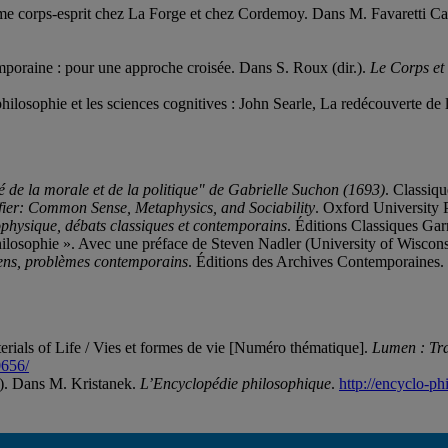
lème corps-esprit chez La Forge et chez Cordemoy. Dans M. Favaretti Ca
emporaine : pour une approche croisée. Dans S. Roux (dir.).
Le Corps et 
hilosophie et les sciences cognitives : John Searle, La redécouverte de 
té de la morale et de la politique" de Gabrielle Suchon (1693)
. Classiqu
ier: Common Sense, Metaphysics, and Sociability
. Oxford University 
ophysique, débats classiques et contemporains
. Éditions Classiques Gar
philosophie ». Avec une préface de Steven Nadler (University of Wiscon
siens, problèmes contemporains
. Éditions des Archives Contemporaines.
erials of Life / Vies et formes de vie [Numéro thématique].
Lumen : Tra
0656/
c). Dans M. Kristanek.
L’Encyclopédie philosophique
.
http://encyclo-phi