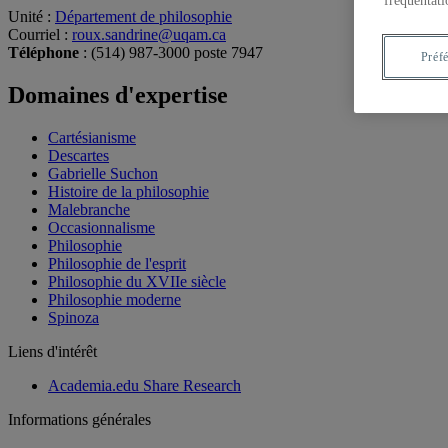
fréquentati
Unité
:
Département de philosophie
Courriel
:
roux.sandrine@uqam.ca
Téléphone
: (514) 987-3000 poste 7947
Préf
Domaines d'expertise
Cartésianisme
Descartes
Gabrielle Suchon
Histoire de la philosophie
Malebranche
Occasionnalisme
Philosophie
Philosophie de l'esprit
Philosophie du XVIIe siècle
Philosophie moderne
Spinoza
Liens d'intérêt
Academia.edu Share Research
Informations générales