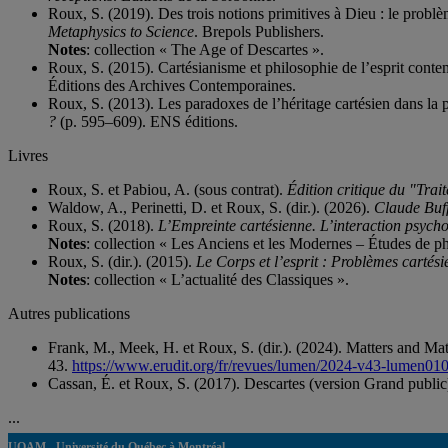
Roux, S. (2019). Des trois notions primitives à Dieu : le prob
Metaphysics to Science
. Brepols Publishers.
Notes
: collection « The Age of Descartes ».
Roux, S. (2015). Cartésianisme et philosophie de l’esprit cont
Éditions des Archives Contemporaines.
Roux, S. (2013). Les paradoxes de l’héritage cartésien dans la p
?
(p. 595–609). ENS éditions.
Livres
Roux, S. et Pabiou, A. (sous contrat).
Édition critique du "Trai
Waldow, A., Perinetti, D. et Roux, S. (dir.). (2026).
Claude Buff
Roux, S. (2018).
L’Empreinte cartésienne. L’interaction psych
Notes
: collection « Les Anciens et les Modernes – Études de 
Roux, S. (dir.). (2015).
Le Corps et l’esprit : Problèmes carté
Notes
: collection « L’actualité des Classiques ».
Autres publications
Frank, M., Meek, H. et Roux, S. (dir.). (2024). Matters and Mat
43.
https://www.erudit.org/fr/revues/lumen/2024-v43-lumen01
Cassan, É. et Roux, S. (2017). Descartes (version Grand publi
...
UQAM - Université du Québec à Montréal