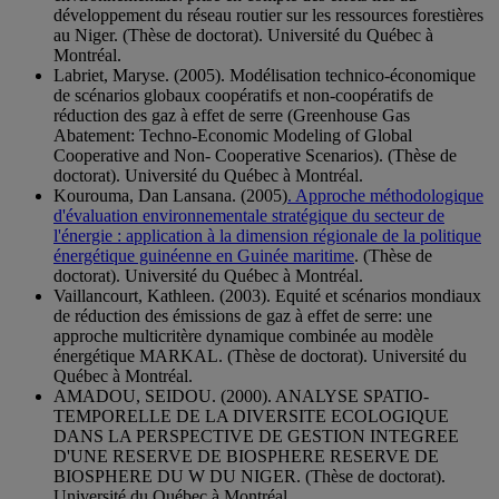
développement du réseau routier sur les ressources forestières
au Niger. (Thèse de doctorat). Université du Québec à
Montréal.
Labriet, Maryse. (2005). Modélisation technico-économique
de scénarios globaux coopératifs et non-coopératifs de
réduction des gaz à effet de serre (Greenhouse Gas
Abatement: Techno-Economic Modeling of Global
Cooperative and Non- Cooperative Scenarios). (Thèse de
doctorat). Université du Québec à Montréal.
Kourouma, Dan Lansana. (2005)
. Approche méthodologique
d'évaluation environnementale stratégique du secteur de
l'énergie : application à la dimension régionale de la politique
énergétique guinéenne en Guinée maritime
. (Thèse de
doctorat). Université du Québec à Montréal.
Vaillancourt, Kathleen. (2003). Equité et scénarios mondiaux
de réduction des émissions de gaz à effet de serre: une
approche multicritère dynamique combinée au modèle
énergétique MARKAL. (Thèse de doctorat). Université du
Québec à Montréal.
AMADOU, SEIDOU. (2000). ANALYSE SPATIO-
TEMPORELLE DE LA DIVERSITE ECOLOGIQUE
DANS LA PERSPECTIVE DE GESTION INTEGREE
D'UNE RESERVE DE BIOSPHERE RESERVE DE
BIOSPHERE DU W DU NIGER. (Thèse de doctorat).
Université du Québec à Montréal.