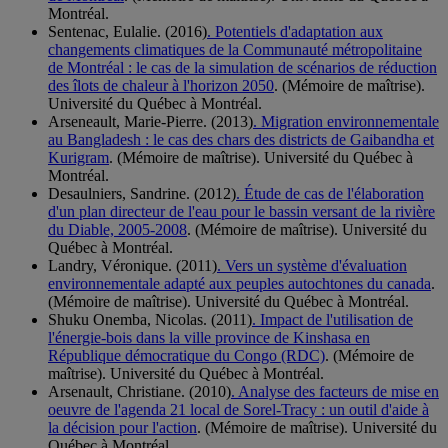
Montréal.
Sentenac, Eulalie. (2016)
. Potentiels d'adaptation aux
changements climatiques de la Communauté métropolitaine
de Montréal : le cas de la simulation de scénarios de réduction
des îlots de chaleur à l'horizon 2050
. (Mémoire de maîtrise).
Université du Québec à Montréal.
Arseneault, Marie-Pierre. (2013)
. Migration environnementale
au Bangladesh : le cas des chars des districts de Gaibandha et
Kurigram
. (Mémoire de maîtrise). Université du Québec à
Montréal.
Desaulniers, Sandrine. (2012)
. Étude de cas de l'élaboration
d'un plan directeur de l'eau pour le bassin versant de la rivière
du Diable, 2005-2008
. (Mémoire de maîtrise). Université du
Québec à Montréal.
Landry, Véronique. (2011)
. Vers un système d'évaluation
environnementale adapté aux peuples autochtones du canada
.
(Mémoire de maîtrise). Université du Québec à Montréal.
Shuku Onemba, Nicolas. (2011)
. Impact de l'utilisation de
l'énergie-bois dans la ville province de Kinshasa en
République démocratique du Congo (RDC)
. (Mémoire de
maîtrise). Université du Québec à Montréal.
Arsenault, Christiane. (2010)
. Analyse des facteurs de mise en
oeuvre de l'agenda 21 local de Sorel-Tracy : un outil d'aide à
la décision pour l'action
. (Mémoire de maîtrise). Université du
Québec à Montréal.