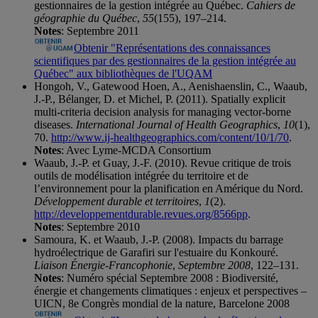
gestionnaires de la gestion intégrée au Québec.
Cahiers de
géographie du Québec
,
55
(155), 197–214.
Notes
: Septembre 2011
Obtenir "Représentations des connaissances
scientifiques par des gestionnaires de la gestion intégrée au
Québec" aux bibliothèques de l'UQAM
Hongoh, V., Gatewood Hoen, A., Aenishaenslin, C., Waaub,
J.-P., Bélanger, D. et Michel, P. (2011). Spatially explicit
multi-criteria decision analysis for managing vector-borne
diseases.
International Journal of Health Geographics
,
10
(1),
70.
http://www.ij-healthgeographics.com/content/10/1/70
.
Notes
: Avec Lyme-MCDA Consortium
Waaub, J.-P. et Guay, J.-F. (2010). Revue critique de trois
outils de modélisation intégrée du territoire et de
l’environnement pour la planification en Amérique du Nord.
Développement durable et territoires
,
1
(2).
http://developpementdurable.revues.org/8566pp
.
Notes
: Septembre 2010
Samoura, K. et Waaub, J.-P. (2008). Impacts du barrage
hydroélectrique de Garafiri sur l'estuaire du Konkouré.
Liaison Énergie-Francophonie
,
Septembre 2008
, 122–131.
Notes
: Numéro spécial Septembre 2008 : Biodiversité,
énergie et changements climatiques : enjeux et perspectives –
UICN, 8e Congrès mondial de la nature, Barcelone 2008