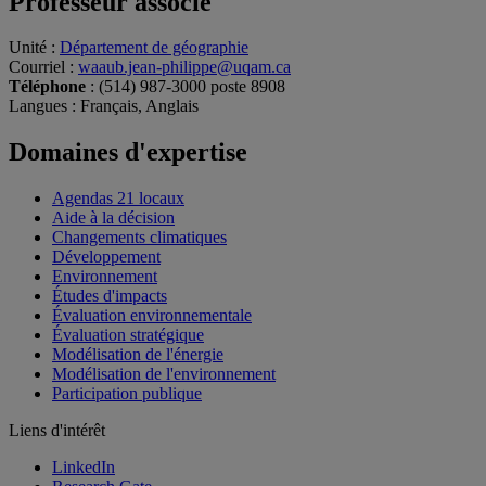
Professeur associé
Unité
:
Département de géographie
Courriel
:
waaub.jean-philippe@uqam.ca
Téléphone
: (514) 987-3000 poste 8908
Langues
: Français, Anglais
Domaines d'expertise
Agendas 21 locaux
Aide à la décision
Changements climatiques
Développement
Environnement
Études d'impacts
Évaluation environnementale
Évaluation stratégique
Modélisation de l'énergie
Modélisation de l'environnement
Participation publique
Liens d'intérêt
LinkedIn