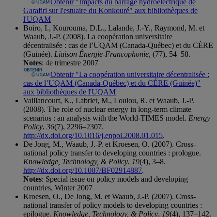
Obtenir "Impacts du barrage hydroélectrique de
Garafiri sur l'estuaire du Konkouré" aux bibliothèques de
l'UQAM
Boiro, I., Kourouma, D.L., Lalande, J.-Y., Raymond, M. et
Waaub, J.-P. (2008). La coopération universitaire
décentralisée : cas de l’UQAM (Canada-Québec) et du CÉRE
(Guinée).
Liaison Énergie-Francophonie
, (77), 54–58.
Notes
: 4e trimestre 2007
Obtenir "La coopération universitaire décentralisée :
cas de l’UQAM (Canada-Québec) et du CÉRE (Guinée)"
aux bibliothèques de l'UQAM
Vaillancourt, K., Labriet, M., Loulou, R. et Waaub, J.-P.
(2008). The role of nuclear energy in long-term climate
scenarios : an analysis with the World-TIMES model.
Energy
Policy
,
36
(7), 2296–2307.
http://dx.doi.org/10.1016/j.enpol.2008.01.015
.
De Jong, M., Waaub, J.-P. et Kroesen, O. (2007). Cross-
national policy transfer to developing countries : prologue.
Knowledge, Technology, & Policy
,
19
(4), 3–8.
http://dx.doi.org/10.1007/BF02914887
.
Notes
: Special issue on policy models and developing
countries, Winter 2007
Kroesen, O., De Jong, M. et Waaub, J.-P. (2007). Cross-
national transfer of policy models to developing countries :
epilogue.
Knowledge, Technology, & Policy
,
19
(4), 137–142.