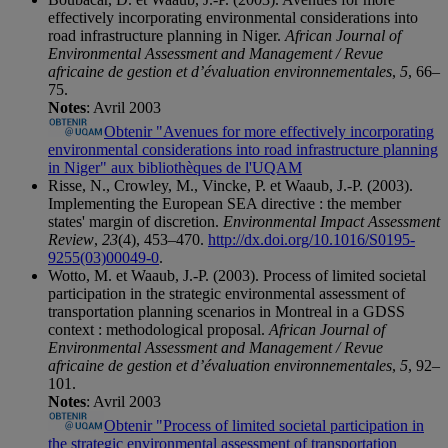
effectively incorporating environmental considerations into
road infrastructure planning in Niger.
African Journal of
Environmental Assessment and Management / Revue
africaine de gestion et d’évaluation environnementales
,
5
, 66–
75.
Notes
: Avril 2003
Obtenir "Avenues for more effectively incorporating
environmental considerations into road infrastructure planning
in Niger" aux bibliothèques de l'UQAM
Risse, N., Crowley, M., Vincke, P. et Waaub, J.-P. (2003).
Implementing the European SEA directive : the member
states' margin of discretion.
Environmental Impact Assessment
Review
,
23
(4), 453–470.
http://dx.doi.org/10.1016/S0195-
9255(03)00049-0
.
Wotto, M. et Waaub, J.-P. (2003). Process of limited societal
participation in the strategic environmental assessment of
transportation planning scenarios in Montreal in a GDSS
context : methodological proposal.
African Journal of
Environmental Assessment and Management / Revue
africaine de gestion et d’évaluation environnementales
,
5
, 92–
101.
Notes
: Avril 2003
Obtenir "Process of limited societal participation in
the strategic environmental assessment of transportation