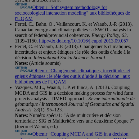
Obtenir "Soft system methodology for
socioecological interaction modeling" aux bibliothèques de
l'UQAM
Fertel, C., Bahn, O., Vaillancourt, K. et Waaub, J.-P. (2013).
Canadian energy and climate policies : a SWOT analysis in
search of federal/provincial coherence.
Energy Policy
,
63
,
1139–1150.
http://dx.doi.org/10.1016/j.enpol.2013.09.057
.
Fertel, C. et Waaub, J.-P. (2013). Changements climatiques,
incertitudes et enjeux éthiques : le rôle des outils d’aide à la
décision.
International Social Science Journal
.
Notes
: (Article soumis)
Obtenir "Changements climatiques, incertitudes et
enjeux éthiques : le rôle des outils d’aide à la décision" aux
bibliothèques de l'UQAM
Vazquez, M.L., Waaub, J.-P. et Ilinca, A. (2013). Coupling
MCDA and GIS in a decision making process for wind farm
projects analysis : TIMED approach.
Revue internationale de
géomatique / International Journal of Geomatics and Spatial
Analysis
,
23
(1), 95–123.
Notes
: Numéro spécial : "Aide multicritère et décision
territoriale : SIG et Multicritère vers une deuxième époque ?"
(Joerin et Waaub, ed.)
Obtenir "Coupling MCDA and GIS in a decision