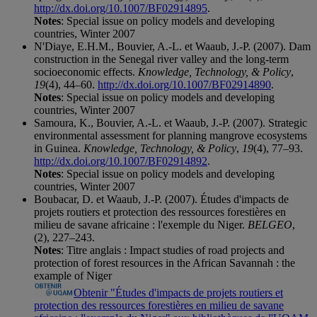
http://dx.doi.org/10.1007/BF02914895
.
Notes
: Special issue on policy models and developing
countries, Winter 2007
N'Diaye, E.H.M., Bouvier, A.-L. et Waaub, J.-P. (2007). Dam
construction in the Senegal river valley and the long-term
socioeconomic effects.
Knowledge, Technology, & Policy
,
19
(4), 44–60.
http://dx.doi.org/10.1007/BF02914890
.
Notes
: Special issue on policy models and developing
countries, Winter 2007
Samoura, K., Bouvier, A.-L. et Waaub, J.-P. (2007). Strategic
environmental assessment for planning mangrove ecosystems
in Guinea.
Knowledge, Technology, & Policy
,
19
(4), 77–93.
http://dx.doi.org/10.1007/BF02914892
.
Notes
: Special issue on policy models and developing
countries, Winter 2007
Boubacar, D. et Waaub, J.-P. (2007). Études d'impacts de
projets routiers et protection des ressources forestières en
milieu de savane africaine : l'exemple du Niger.
BELGEO
,
(2), 227–243.
Notes
: Titre anglais : Impact studies of road projects and
protection of forest resources in the African Savannah : the
example of Niger
Obtenir "Études d'impacts de projets routiers et
protection des ressources forestières en milieu de savane