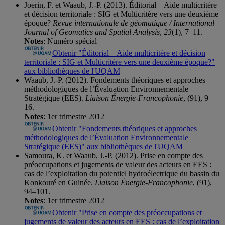
Joerin, F. et Waaub, J.-P. (2013). Éditorial – Aide multicritère
et décision territoriale : SIG et Multicritère vers une deuxième
époque?
Revue internationale de géomatique / International
Journal of Geomatics and Spatial Analysis
,
23
(1), 7–11.
Notes
: Numéro spécial
Obtenir "Éditorial – Aide multicritère et décision
territoriale : SIG et Multicritère vers une deuxième époque?"
aux bibliothèques de l'UQAM
Waaub, J.-P. (2012). Fondements théoriques et approches
méthodologiques de l’Évaluation Environnementale
Stratégique (EES).
Liaison Énergie-Francophonie
, (91), 9–
16.
Notes
: 1er trimestre 2012
Obtenir "Fondements théoriques et approches
méthodologiques de l’Évaluation Environnementale
Stratégique (EES)" aux bibliothèques de l'UQAM
Samoura, K. et Waaub, J.-P. (2012). Prise en compte des
préoccupations et jugements de valeur des acteurs en EES :
cas de l’exploitation du potentiel hydroélectrique du bassin du
Konkouré en Guinée.
Liaison Énergie-Francophonie
, (91),
94–101.
Notes
: 1er trimestre 2012
Obtenir "Prise en compte des préoccupations et
jugements de valeur des acteurs en EES : cas de l’exploitation