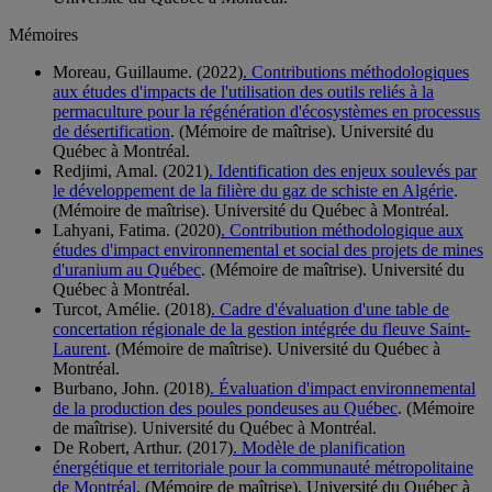
Mémoires
Moreau, Guillaume. (2022)
. Contributions méthodologiques
aux études d'impacts de l'utilisation des outils reliés à la
permaculture pour la régénération d'écosystèmes en processus
de désertification
. (Mémoire de maîtrise). Université du
Québec à Montréal.
Redjimi, Amal. (2021)
. Identification des enjeux soulevés par
le développement de la filière du gaz de schiste en Algérie
.
(Mémoire de maîtrise). Université du Québec à Montréal.
Lahyani, Fatima. (2020)
. Contribution méthodologique aux
études d'impact environnemental et social des projets de mines
d'uranium au Québec
. (Mémoire de maîtrise). Université du
Québec à Montréal.
Turcot, Amélie. (2018)
. Cadre d'évaluation d'une table de
concertation régionale de la gestion intégrée du fleuve Saint-
Laurent
. (Mémoire de maîtrise). Université du Québec à
Montréal.
Burbano, John. (2018)
. Évaluation d'impact environnemental
de la production des poules pondeuses au Québec
. (Mémoire
de maîtrise). Université du Québec à Montréal.
De Robert, Arthur. (2017)
. Modèle de planification
énergétique et territoriale pour la communauté métropolitaine
de Montréal
. (Mémoire de maîtrise). Université du Québec à