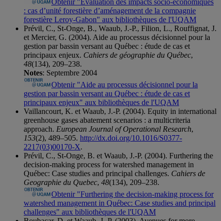
Obtenir "Évaluation des impacts socio-économiques
: cas d’unité forestière d’aménagement de la compagnie
forestière Leroy-Gabon" aux bibliothèques de l'UQAM
Prévil, C., St-Onge, B., Waaub, J.-P., Filion, L., Rouffignat, J.
et Mercier, G. (2004). Aide au processus décisionnel pour la
gestion par bassin versant au Québec : étude de cas et
principaux enjeux.
Cahiers de géographie du Québec
,
48
(134), 209–238.
Notes
: Septembre 2004
Obtenir "Aide au processus décisionnel pour la
gestion par bassin versant au Québec : étude de cas et
principaux enjeux" aux bibliothèques de l'UQAM
Vaillancourt, K. et Waaub, J.-P. (2004). Equity in international
greenhouse gases abatement scenarios : a multicriteria
approach.
European Journal of Operational Research
,
153
(2), 489–505.
http://dx.doi.org/10.1016/S0377-
2217(03)00170-X
.
Prévil, C., St-Onge, B. et Waaub, J.-P. (2004). Furthering the
decision-making process for watershed management in
Québec: Case studies and principal challenges.
Cahiers de
Geographie du Quebec
,
48
(134), 209–238.
Obtenir "Furthering the decision-making process for
watershed management in Québec: Case studies and principal
challenges" aux bibliothèques de l'UQAM
Boubacar, D. et Waaub, J.-P. (2003). Avenues for more