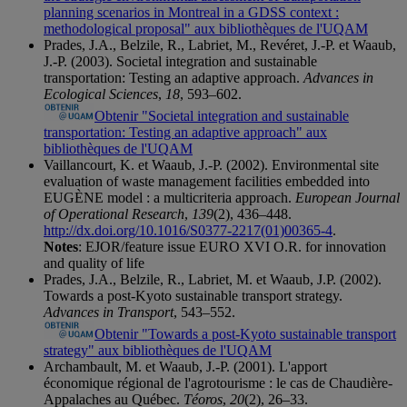
planning scenarios in Montreal in a GDSS context :
methodological proposal" aux bibliothèques de l'UQAM
Prades, J.A., Belzile, R., Labriet, M., Revéret, J.-P. et Waaub,
J.-P. (2003). Societal integration and sustainable
transportation: Testing an adaptive approach.
Advances in
Ecological Sciences
,
18
, 593–602.
Obtenir "Societal integration and sustainable
transportation: Testing an adaptive approach" aux
bibliothèques de l'UQAM
Vaillancourt, K. et Waaub, J.-P. (2002). Environmental site
evaluation of waste management facilities embedded into
EUGÈNE model : a multicriteria approach.
European Journal
of Operational Research
,
139
(2), 436–448.
http://dx.doi.org/10.1016/S0377-2217(01)00365-4
.
Notes
: EJOR/feature issue EURO XVI O.R. for innovation
and quality of life
Prades, J.A., Belzile, R., Labriet, M. et Waaub, J.P. (2002).
Towards a post-Kyoto sustainable transport strategy.
Advances in Transport
, 543–552.
Obtenir "Towards a post-Kyoto sustainable transport
strategy" aux bibliothèques de l'UQAM
Archambault, M. et Waaub, J.-P. (2001). L'apport
économique régional de l'agrotourisme : le cas de Chaudière-
Appalaches au Québec.
Téoros
,
20
(2), 26–33.