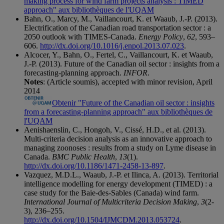
making process for wind farm projects analysis : TIMED
approach" aux bibliothèques de l'UQAM
Bahn, O., Marcy, M., Vaillancourt, K. et Waaub, J.-P. (2013).
Electrification of the Canadian road transportation sector : a
2050 outlook with TIMES-Canada.
Energy Policy
,
62
, 593–
606.
http://dx.doi.org/10.1016/j.enpol.2013.07.023
.
Alcocer, Y., Bahn, O., Fertel, C., Vaillancourt, K. et Waaub,
J.-P. (2013). Future of the Canadian oil sector : insights from a
forecasting-planning approach.
INFOR
.
Notes
: (Article soumis), accepted with minor revision, April
2014
Obtenir "Future of the Canadian oil sector : insights
from a forecasting-planning approach" aux bibliothèques de
l'UQAM
Aenishaenslin, C., Hongoh, V., Cissé, H.D., et al. (2013).
Multi-criteria decision analysis as an innovative approach to
managing zoonoses : results from a study on Lyme disease in
Canada.
BMC Public Health
,
13
(1).
http://dx.doi.org/10.1186/1471-2458-13-897
.
Vazquez, M.D.L., Waaub, J.-P. et Ilinca, A. (2013). Territorial
intelligence modelling for energy development (TIMED) : a
case study for the Baie-des-Sables (Canada) wind farm.
International Journal of Multicriteria Decision Making
,
3
(2-
3), 236–255.
http://dx.doi.org/10.1504/IJMCDM.2013.053724
.