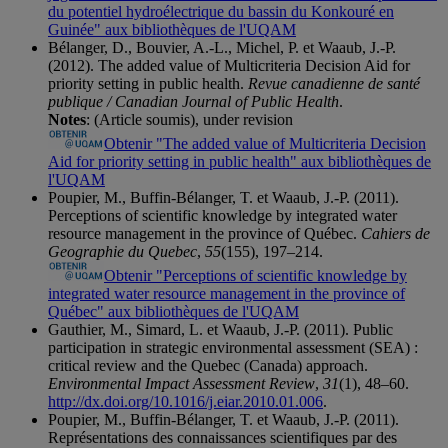
du potentiel hydroélectrique du bassin du Konkouré en
Guinée" aux bibliothèques de l'UQAM
Bélanger, D., Bouvier, A.-L., Michel, P. et Waaub, J.-P.
(2012). The added value of Multicriteria Decision Aid for
priority setting in public health.
Revue canadienne de santé
publique / Canadian Journal of Public Health
.
Notes
: (Article soumis), under revision
Obtenir "The added value of Multicriteria Decision
Aid for priority setting in public health" aux bibliothèques de
l'UQAM
Poupier, M., Buffin-Bélanger, T. et Waaub, J.-P. (2011).
Perceptions of scientific knowledge by integrated water
resource management in the province of Québec.
Cahiers de
Geographie du Quebec
,
55
(155), 197–214.
Obtenir "Perceptions of scientific knowledge by
integrated water resource management in the province of
Québec" aux bibliothèques de l'UQAM
Gauthier, M., Simard, L. et Waaub, J.-P. (2011). Public
participation in strategic environmental assessment (SEA) :
critical review and the Quebec (Canada) approach.
Environmental Impact Assessment Review
,
31
(1), 48–60.
http://dx.doi.org/10.1016/j.eiar.2010.01.006
.
Poupier, M., Buffin-Bélanger, T. et Waaub, J.-P. (2011).
Représentations des connaissances scientifiques par des