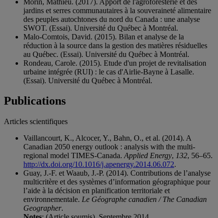
Morin, Mathieu. (2017). Apport de l'agroforesterie et des
jardins et serres communautaires à la souveraineté alimentaire
des peuples autochtones du nord du Canada : une analyse
SWOT. (Essai). Université du Québec à Montréal.
Malo-Comtois, David. (2015). Bilan et analyse de la
réduction à la source dans la gestion des matières résiduelles
au Québec. (Essai). Université du Québec à Montréal.
Rondeau, Carole. (2015). Etude d'un projet de revitalisation
urbaine intégrée (RUI) : le cas d'Airlie-Bayne à Lasalle.
(Essai). Université du Québec à Montréal.
Publications
Articles scientifiques
Vaillancourt, K., Alcocer, Y., Bahn, O., et al. (2014). A
Canadian 2050 energy outlook : analysis with the multi-
regional model TIMES-Canada.
Applied Energy
,
132
, 56–65.
http://dx.doi.org/10.1016/j.apenergy.2014.06.072
.
Guay, J.-F. et Waaub, J.-P. (2014). Contributions de l’analyse
multicritère et des systèmes d’information géographique pour
l’aide à la décision en planification territoriale et
environnementale.
Le Géographe canadien / The Canadian
Geographer
.
Notes
: (Article soumis), Septembre 2014