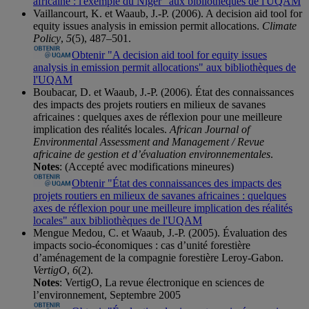
africaine : l'exemple du Niger" aux bibliothèques de l'UQAM
Vaillancourt, K. et Waaub, J.-P. (2006). A decision aid tool for
equity issues analysis in emission permit allocations.
Climate
Policy
,
5
(5), 487–501.
Obtenir "A decision aid tool for equity issues
analysis in emission permit allocations" aux bibliothèques de
l'UQAM
Boubacar, D. et Waaub, J.-P. (2006). État des connaissances
des impacts des projets routiers en milieux de savanes
africaines : quelques axes de réflexion pour une meilleure
implication des réalités locales.
African Journal of
Environmental Assessment and Management / Revue
africaine de gestion et d’évaluation environnementales
.
Notes
: (Accepté avec modifications mineures)
Obtenir "État des connaissances des impacts des
projets routiers en milieux de savanes africaines : quelques
axes de réflexion pour une meilleure implication des réalités
locales" aux bibliothèques de l'UQAM
Mengue Medou, C. et Waaub, J.-P. (2005). Évaluation des
impacts socio-économiques : cas d’unité forestière
d’aménagement de la compagnie forestière Leroy-Gabon.
VertigO
,
6
(2).
Notes
: VertigO, La revue électronique en sciences de
l’environnement, Septembre 2005