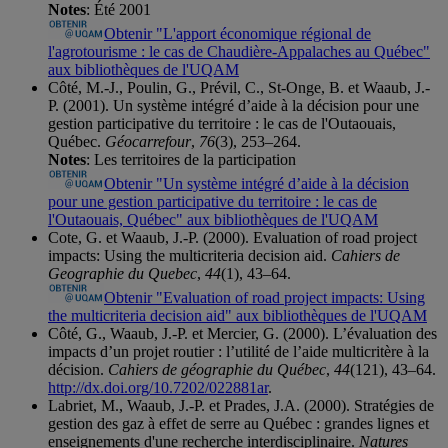
Notes
: Été 2001
Obtenir "L'apport économique régional de
l'agrotourisme : le cas de Chaudière-Appalaches au Québec"
aux bibliothèques de l'UQAM
Côté, M.-J., Poulin, G., Prévil, C., St-Onge, B. et Waaub, J.-
P. (2001). Un système intégré d’aide à la décision pour une
gestion participative du territoire : le cas de l'Outaouais,
Québec.
Géocarrefour
,
76
(3), 253–264.
Notes
: Les territoires de la participation
Obtenir "Un système intégré d’aide à la décision
pour une gestion participative du territoire : le cas de
l'Outaouais, Québec" aux bibliothèques de l'UQAM
Cote, G. et Waaub, J.-P. (2000). Evaluation of road project
impacts: Using the multicriteria decision aid.
Cahiers de
Geographie du Quebec
,
44
(1), 43–64.
Obtenir "Evaluation of road project impacts: Using
the multicriteria decision aid" aux bibliothèques de l'UQAM
Côté, G., Waaub, J.-P. et Mercier, G. (2000). L’évaluation des
impacts d’un projet routier : l’utilité de l’aide multicritère à la
décision.
Cahiers de géographie du Québec
,
44
(121), 43–64.
http://dx.doi.org/10.7202/022881ar
.
Labriet, M., Waaub, J.-P. et Prades, J.A. (2000). Stratégies de
gestion des gaz à effet de serre au Québec : grandes lignes et
enseignements d'une recherche interdisciplinaire.
Natures