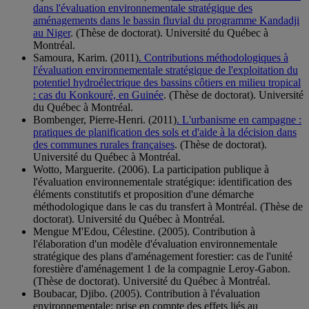
dans l'évaluation environnementale stratégique des
aménagements dans le bassin fluvial du programme Kandadji
au Niger
. (Thèse de doctorat). Université du Québec à
Montréal.
Samoura, Karim. (2011)
. Contributions méthodologiques à
l'évaluation environnementale stratégique de l'exploitation du
potentiel hydroélectrique des bassins côtiers en milieu tropical
: cas du Konkouré, en Guinée
. (Thèse de doctorat). Université
du Québec à Montréal.
Bombenger, Pierre-Henri. (2011)
. L'urbanisme en campagne :
pratiques de planification des sols et d'aide à la décision dans
des communes rurales françaises
. (Thèse de doctorat).
Université du Québec à Montréal.
Wotto, Marguerite. (2006). La participation publique à
l'évaluation environnementale stratégique: identification des
éléments constitutifs et proposition d'une démarche
méthodologique dans le cas du transfert à Montréal. (Thèse de
doctorat). Université du Québec à Montréal.
Mengue M'Edou, Célestine. (2005). Contribution à
l'élaboration d'un modèle d'évaluation environnementale
stratégique des plans d'aménagement forestier: cas de l'unité
forestière d'aménagement 1 de la compagnie Leroy-Gabon.
(Thèse de doctorat). Université du Québec à Montréal.
Boubacar, Djibo. (2005). Contribution à l'évaluation
environnementale: prise en compte des effets liés au