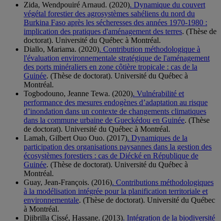
Zida, Wendpouiré Arnaud. (2020)
. Dynamique du couvert
végétal forestier des agrosystèmes sahéliens du nord du
Burkina Faso après les sécheresses des années 1970-1980 :
implication des pratiques d'aménagement des terres
. (Thèse de
doctorat). Université du Québec à Montréal.
Diallo, Mariama. (2020)
. Contribution méthodologique à
l'évaluation environnementale stratégique de l'aménagement
des ports minéraliers en zone côtière tropicale : cas de la
Guinée
. (Thèse de doctorat). Université du Québec à
Montréal.
Togbodouno, Jeanne Tewa. (2020)
. Vulnérabilité et
performance des mesures endogènes d’adaptation au risque
d’inondation dans un contexte de changements climatiques
dans la commune urbaine de Gueckédou en Guinée
. (Thèse
de doctorat). Université du Québec à Montréal.
Lamah, Gilbert Ouo Ouo. (2017)
. Dynamiques de la
participation des organisations paysannes dans la gestion des
écosystèmes forestiers : cas de Diécké en République de
Guinée
. (Thèse de doctorat). Université du Québec à
Montréal.
Guay, Jean-François. (2016)
. Contributions méthodologiques
à la modélisation intégrée pour la planification territoriale et
environnementale
. (Thèse de doctorat). Université du Québec
à Montréal.
Djibrilla Cissé, Hassane. (2013)
. Intégration de la biodiversité