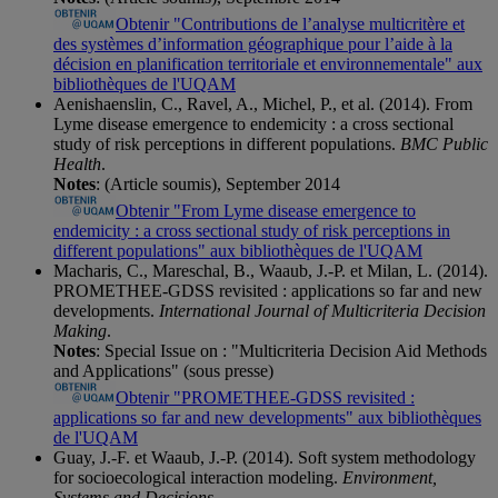
Obtenir "Contributions de l’analyse multicritère et
des systèmes d’information géographique pour l’aide à la
décision en planification territoriale et environnementale" aux
bibliothèques de l'UQAM
Aenishaenslin, C., Ravel, A., Michel, P., et al. (2014). From
Lyme disease emergence to endemicity : a cross sectional
study of risk perceptions in different populations.
BMC Public
Health
.
Notes
: (Article soumis), September 2014
Obtenir "From Lyme disease emergence to
endemicity : a cross sectional study of risk perceptions in
different populations" aux bibliothèques de l'UQAM
Macharis, C., Mareschal, B., Waaub, J.-P. et Milan, L. (2014).
PROMETHEE-GDSS revisited : applications so far and new
developments.
International Journal of Multicriteria Decision
Making
.
Notes
: Special Issue on : "Multicriteria Decision Aid Methods
and Applications" (sous presse)
Obtenir "PROMETHEE-GDSS revisited :
applications so far and new developments" aux bibliothèques
de l'UQAM
Guay, J.-F. et Waaub, J.-P. (2014). Soft system methodology
for socioecological interaction modeling.
Environment,
Systems and Decisions
.