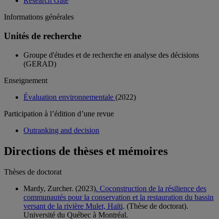
Research Gate
Informations générales
Unités de recherche
Groupe d'études et de recherche en analyse des décisions
(GERAD)
Enseignement
Évaluation environnementale
(2022)
Participation à l’édition d’une revue
Outranking and decision
Directions de thèses et mémoires
Thèses de doctorat
Mardy, Zurcher. (2023)
. Coconstruction de la résilience des
communautés pour la conservation et la restauration du bassin
versant de la rivière Mulet, Haïti
. (Thèse de doctorat).
Université du Québec à Montréal.