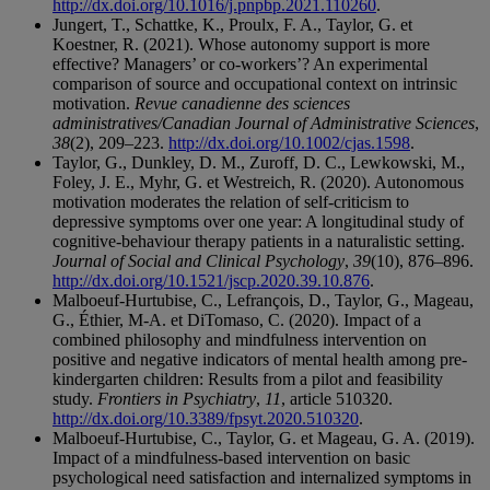
http://dx.doi.org/10.1016/j.pnpbp.2021.110260
.
Jungert, T., Schattke, K., Proulx, F. A., Taylor, G. et
Koestner, R. (2021). Whose autonomy support is more
effective? Managers’ or co-workers’? An experimental
comparison of source and occupational context on intrinsic
motivation.
Revue canadienne des sciences
administratives/Canadian Journal of Administrative Sciences
,
38
(2), 209–223.
http://dx.doi.org/10.1002/cjas.1598
.
Taylor, G., Dunkley, D. M., Zuroff, D. C., Lewkowski, M.,
Foley, J. E., Myhr, G. et Westreich, R. (2020). Autonomous
motivation moderates the relation of self-criticism to
depressive symptoms over one year: A longitudinal study of
cognitive-behaviour therapy patients in a naturalistic setting.
Journal of Social and Clinical Psychology
,
39
(10), 876–896.
http://dx.doi.org/10.1521/jscp.2020.39.10.876
.
Malboeuf-Hurtubise, C., Lefrançois, D., Taylor, G., Mageau,
G., Éthier, M-A. et DiTomaso, C. (2020). Impact of a
combined philosophy and mindfulness intervention on
positive and negative indicators of mental health among pre-
kindergarten children: Results from a pilot and feasibility
study.
Frontiers in Psychiatry
,
11
, article 510320.
http://dx.doi.org/10.3389/fpsyt.2020.510320
.
Malboeuf-Hurtubise, C., Taylor, G. et Mageau, G. A. (2019).
Impact of a mindfulness-based intervention on basic
psychological need satisfaction and internalized symptoms in