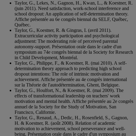
Taylor, G., Lekes, N., Gagnon, H., Kwan, L., & Koestner, R.
(juin 2011). Need satisfaction, work-school interference and
school dropout: An application of self-determination theory.
Affiche présentée au 6e congrès biennal du SELF, Québec,
Québec.
Taylor, G., Koestner, R. & Gingras, I. (avril 2011).
Extracurricular activity participation and psychological
adjustment: The moderating role of perceived parental
autonomy-support. Présentation orale dans le cadre d'un
symposium au 74e congrès biennal de la Society for Research
in Child Development, Montréal.
Taylor, G., Philippe, F., & Koestner, R. (mai 2010). A self-
determination theory approach to predicting high school
dropout intentions: The role of intrinsic motivation and
achievement. Affiche présentée au 4e congrès international
sur la Théorie de l'autodétermination, Ghent, Belgique.
Taylor, G., Houlfort, N., & Koestner, R. (mai 2009). The
effects of transformational leadership on teachers' work
motivation and mental health. Affiche présentée au 2e congrès
annuel de la Society for the Study of Motivation, San
Francisco, Californie.
Taylor, G., Renaud, A., Dedic, H., Rosenfield, S., Gagnon,
H. & Koestner, R. (août 2008). Relation of academic
motivation to achievement, school perseverance and well-
being. Présentation orale dans le cadre d'un symposium au