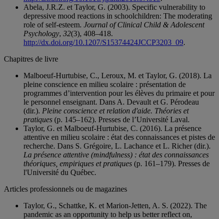
Abela, J.R.Z. et Taylor, G. (2003). Specific vulnerability to
depressive mood reactions in schoolchildren: The moderating
role of self-esteem.
Journal of Clinical Child & Adolescent
Psychology
,
32
(3), 408–418.
http://dx.doi.org/10.1207/S15374424JCCP3203_09
.
Chapitres de livre
Malboeuf-Hurtubise, C., Leroux, M. et Taylor, G. (2018). La
pleine conscience en milieu scolaire : présentation de
programmes d’intervention pour les élèves du primaire et pour
le personnel enseignant. Dans A. Devault et G. Pérodeau
(dir.).
Pleine conscience et relation d'aide. Théories et
pratiques
(p. 145–162). Presses de l’Université Laval.
Taylor, G. et Malboeuf-Hurtubise, C. (2016). La présence
attentive en milieu scolaire : état des connaissances et pistes de
recherche. Dans S. Grégoire, L. Lachance et L. Richer (dir.).
La présence attentive (mindfulness) : état des connaissances
théoriques, empiriques et pratiques
(p. 161–179). Presses de
l'Université du Québec.
Articles professionnels ou de magazines
Taylor, G., Schattke, K. et Marion-Jetten, A. S. (2022). The
pandemic as an opportunity to help us better reflect on,