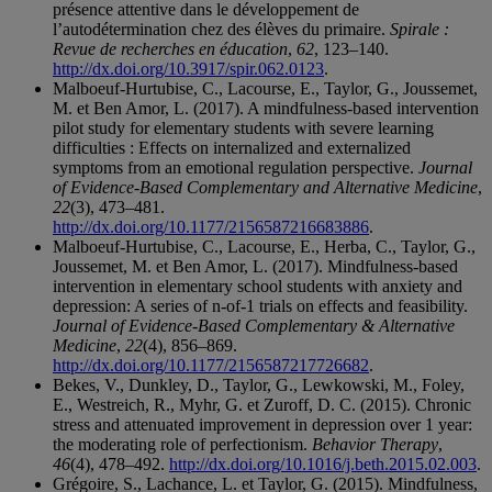
présence attentive dans le développement de
l’autodétermination chez des élèves du primaire.
Spirale :
Revue de recherches en éducation
,
62
, 123–140.
http://dx.doi.org/10.3917/spir.062.0123
.
Malboeuf-Hurtubise, C., Lacourse, E., Taylor, G., Joussemet,
M. et Ben Amor, L. (2017). A mindfulness-based intervention
pilot study for elementary students with severe learning
difficulties : Effects on internalized and externalized
symptoms from an emotional regulation perspective.
Journal
of Evidence-Based Complementary and Alternative Medicine
,
22
(3), 473–481.
http://dx.doi.org/10.1177/2156587216683886
.
Malboeuf-Hurtubise, C., Lacourse, E., Herba, C., Taylor, G.,
Joussemet, M. et Ben Amor, L. (2017). Mindfulness-based
intervention in elementary school students with anxiety and
depression: A series of n-of-1 trials on effects and feasibility.
Journal of Evidence-Based Complementary & Alternative
Medicine
,
22
(4), 856–869.
http://dx.doi.org/10.1177/2156587217726682
.
Bekes, V., Dunkley, D., Taylor, G., Lewkowski, M., Foley,
E., Westreich, R., Myhr, G. et Zuroff, D. C. (2015). Chronic
stress and attenuated improvement in depression over 1 year:
the moderating role of perfectionism.
Behavior Therapy
,
46
(4), 478–492.
http://dx.doi.org/10.1016/j.beth.2015.02.003
.
Grégoire, S., Lachance, L. et Taylor, G. (2015). Mindfulness,