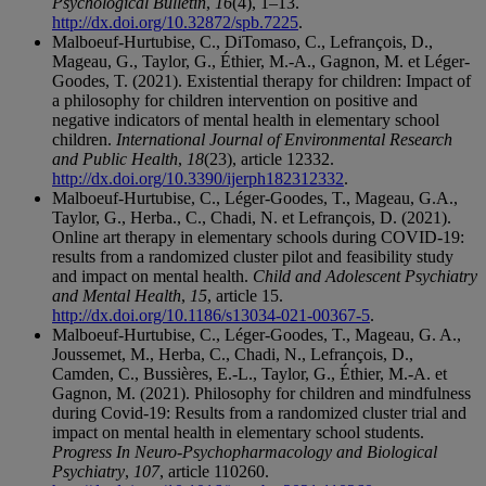
Psychological Bulletin
,
16
(4), 1–13.
http://dx.doi.org/10.32872/spb.7225
.
Malboeuf-Hurtubise, C., DiTomaso, C., Lefrançois, D.,
Mageau, G., Taylor, G., Éthier, M.-A., Gagnon, M. et Léger-
Goodes, T. (2021). Existential therapy for children: Impact of
a philosophy for children intervention on positive and
negative indicators of mental health in elementary school
children.
International Journal of Environmental Research
and Public Health
,
18
(23), article 12332.
http://dx.doi.org/10.3390/ijerph182312332
.
Malboeuf-Hurtubise, C., Léger-Goodes, T., Mageau, G.A.,
Taylor, G., Herba., C., Chadi, N. et Lefrançois, D. (2021).
Online art therapy in elementary schools during COVID-19:
results from a randomized cluster pilot and feasibility study
and impact on mental health.
Child and Adolescent Psychiatry
and Mental Health
,
15
, article 15.
http://dx.doi.org/10.1186/s13034-021-00367-5
.
Malboeuf-Hurtubise, C., Léger-Goodes, T., Mageau, G. A.,
Joussemet, M., Herba, C., Chadi, N., Lefrançois, D.,
Camden, C., Bussières, E.-L., Taylor, G., Éthier, M.-A. et
Gagnon, M. (2021). Philosophy for children and mindfulness
during Covid-19: Results from a randomized cluster trial and
impact on mental health in elementary school students.
Progress In Neuro-Psychopharmacology and Biological
Psychiatry
,
107
, article 110260.