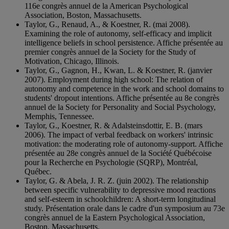
116e congrès annuel de la American Psychological
Association, Boston, Massachusetts.
Taylor, G., Renaud, A., & Koestner, R. (mai 2008).
Examining the role of autonomy, self-efficacy and implicit
intelligence beliefs in school persistence. Affiche présentée au
premier congrès annuel de la Society for the Study of
Motivation, Chicago, Illinois.
Taylor, G., Gagnon, H., Kwan, L. & Koestner, R. (janvier
2007). Employment during high school: The relation of
autonomy and competence in the work and school domains to
students' dropout intentions. Affiche présentée au 8e congrès
annuel de la Society for Personality and Social Psychology,
Memphis, Tennessee.
Taylor, G., Koestner, R. & Adalsteinsdottir, E. B. (mars
2006). The impact of verbal feedback on workers' intrinsic
motivation: the moderating role of autonomy-support. Affiche
présentée au 28e congrès annuel de la Société Québécoise
pour la Recherche en Psychologie (SQRP), Montréal,
Québec.
Taylor, G. & Abela, J. R. Z. (juin 2002). The relationship
between specific vulnerability to depressive mood reactions
and self-esteem in schoolchildren: A short-term longitudinal
study. Présentation orale dans le cadre d'un symposium au 73e
congrès annuel de la Eastern Psychological Association,
Boston, Massachusetts.