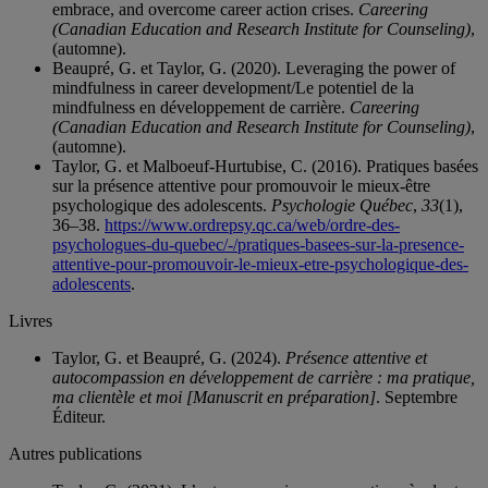
embrace, and overcome career action crises.
Careering
(Canadian Education and Research Institute for Counseling)
,
(automne).
Beaupré, G. et Taylor, G. (2020). Leveraging the power of
mindfulness in career development/Le potentiel de la
mindfulness en développement de carrière.
Careering
(Canadian Education and Research Institute for Counseling)
,
(automne).
Taylor, G. et Malboeuf-Hurtubise, C. (2016). Pratiques basées
sur la présence attentive pour promouvoir le mieux-être
psychologique des adolescents.
Psychologie Québec
,
33
(1),
36–38.
https://www.ordrepsy.qc.ca/web/ordre-des-
psychologues-du-quebec/-/pratiques-basees-sur-la-presence-
attentive-pour-promouvoir-le-mieux-etre-psychologique-des-
adolescents
.
Livres
Taylor, G. et Beaupré, G. (2024).
Présence attentive et
autocompassion en développement de carrière : ma pratique,
ma clientèle et moi [Manuscrit en préparation]
. Septembre
Éditeur.
Autres publications