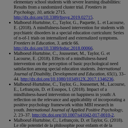
elementary school students with severe learning disabilities:
Results from a randomized cluster trial.
Frontiers in
Psychology
,
10
, article 2715.
http://dx.doi.org/10.3389/fpsyg.2019.02715
.
Malboeuf-Hurtubise, C., Taylor, G., Paquette, L. et Lacourse,
E. (2018). A mindfulness-based intervention for students with
psychiatric disorders in a special education curriculum: Series
of n-of-1 trials on internalized and externalized symptoms.
Frontiers in Education
,
3
, article 66.
http://dx.doi.org/10.3389/feduc.2018.00066
.
Malboeuf-Hurtubise, C., Joussemet, M., Taylor, G. et
Lacourse, E. (2018). Effects of a mindfulness-based
intervention on the perception of basic psychological need
satisfaction among special education students.
International
Journal of Disability, Development and Education
,
65
(1), 33–
44.
http://dx.doi.org/10.1080/1034912X.2017.1346236
.
Malboeuf-Hurtubise, C., Taylor, G., Joussemet, M., Lacourse,
E., Lefrançois, D. et Essopos, I. (2018). Impact of a
mindfulness-based intervention on happiness in youth: A
reflection on the relevance and applicability of incorporating a
positive psychology framework within MBI research in
youth.
International Journal of Applied Positive Psychology
,
2
, 23–37.
http://dx.doi.org/10.1007/s41042-017-0010-2
.
Malboeuf-Hurtubise, C., Lefrançois, D. et Taylor, G. (2018).
Le rôle potentiel de la philosophie pour enfants et de la