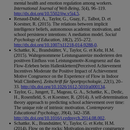
mental health and emotion regulation among workers.
International Journal of Well-Being
,
5
(4), 96–119.
http://dx.doi.org/10.5502/ijw.v5i4.5
.
Renaud-Dubé, A., Taylor, G., Guay, F., Talbot, D. et
Koestner, R. (2015). The relations between implicit
intelligence beliefs, autonomous academic motivation, and
school persistence intentions: A mediation model.
Social
Psychology of Education
,
18
(2), 255–272.
http://dx.doi.org/10.1007/s11218-014-9288-0
.
Schattke, K., Brandstätter, V., Taylor, G. et Kehr, H.M.
(2015). Wahrgenommene Leistungsanreize moderieren den
positiven Einfluss von Leistungsmotiv-Kongruenz auf das
Flow-Erleben beim Hallenklettern[Perceived Achievement
Incentives Moderate the Positive Impact of Achievement
Motive Congruence on the Experience of Flow in Indoor
Wall Climbers].
Zeitschrift für Sportpsychologie
,
22
(1), 20–
33.
http://dx.doi.org/10.1026/1612-5010/a000134
.
Taylor, G., Jungert, T., Mageau, G. A., Schattke, K., Dedic,
H., Rosenfield, S. et Koestner, R. (2014). A self-determination
theory approach to predicting school achievement over time:
The unique role of intrinsic motivation.
Contemporary
Educational Psychology
,
39
(4), 342–358.
http://dx.doi.org/10.1016/j.cedpsych.2014.08.002
.
Schattke, K., Brandstätter, V., Taylor, G. et Kehr, H.M.
(2014). Flow on the rocks: Motivation-incentive congruence