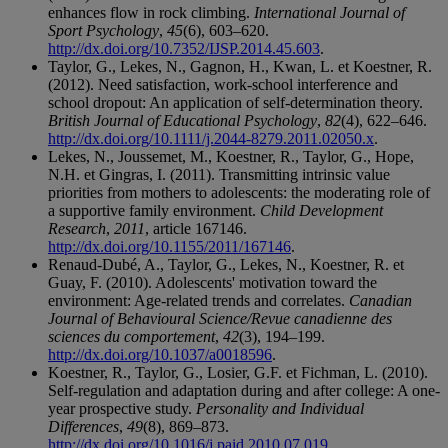
enhances flow in rock climbing.
International Journal of
Sport Psychology
,
45
(6), 603–620.
http://dx.doi.org/10.7352/IJSP.2014.45.603
.
Taylor, G., Lekes, N., Gagnon, H., Kwan, L. et Koestner, R.
(2012). Need satisfaction, work-school interference and
school dropout: An application of self-determination theory.
British Journal of Educational Psychology
,
82
(4), 622–646.
http://dx.doi.org/10.1111/j.2044-8279.2011.02050.x
.
Lekes, N., Joussemet, M., Koestner, R., Taylor, G., Hope,
N.H. et Gingras, I. (2011). Transmitting intrinsic value
priorities from mothers to adolescents: the moderating role of
a supportive family environment.
Child Development
Research
,
2011
, article 167146.
http://dx.doi.org/10.1155/2011/167146
.
Renaud-Dubé, A., Taylor, G., Lekes, N., Koestner, R. et
Guay, F. (2010). Adolescents' motivation toward the
environment: Age-related trends and correlates.
Canadian
Journal of Behavioural Science/Revue canadienne des
sciences du comportement
,
42
(3), 194–199.
http://dx.doi.org/10.1037/a0018596
.
Koestner, R., Taylor, G., Losier, G.F. et Fichman, L. (2010).
Self-regulation and adaptation during and after college: A one-
year prospective study.
Personality and Individual
Differences
,
49
(8), 869–873.
http://dx.doi.org/10.1016/j.paid.2010.07.019
.