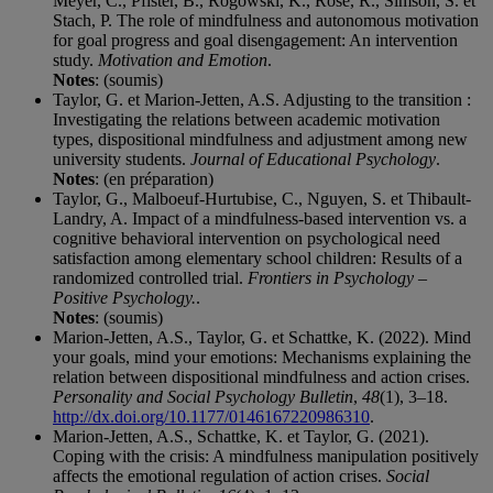
Meyer, C., Pfister, B., Rogowski, K., Rose, R., Simson, S. et
Stach, P. The role of mindfulness and autonomous motivation
for goal progress and goal disengagement: An intervention
study.
Motivation and Emotion
.
Notes
: (soumis)
Taylor, G. et Marion-Jetten, A.S. Adjusting to the transition :
Investigating the relations between academic motivation
types, dispositional mindfulness and adjustment among new
university students.
Journal of Educational Psychology
.
Notes
: (en préparation)
Taylor, G., Malboeuf-Hurtubise, C., Nguyen, S. et Thibault-
Landry, A. Impact of a mindfulness-based intervention vs. a
cognitive behavioral intervention on psychological need
satisfaction among elementary school children: Results of a
randomized controlled trial.
Frontiers in Psychology –
Positive Psychology.
.
Notes
: (soumis)
Marion-Jetten, A.S., Taylor, G. et Schattke, K. (2022). Mind
your goals, mind your emotions: Mechanisms explaining the
relation between dispositional mindfulness and action crises.
Personality and Social Psychology Bulletin
,
48
(1), 3–18.
http://dx.doi.org/10.1177/0146167220986310
.
Marion-Jetten, A.S., Schattke, K. et Taylor, G. (2021).
Coping with the crisis: A mindfulness manipulation positively
affects the emotional regulation of action crises.
Social