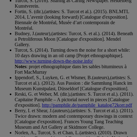
Turcot, S. (2016). Sharing as Caring Newspaper. Heidelberg
Kunstverein.
Fortin, S. (dir.),(artistes: S. Turcot et al.). (2015). BNLMTL
2014, L’avenir (looking forward) [Catalogue d'exposition].
Biennale de Montréal, Musée d’art contemporain de
Montréal.
Budney, J.(auteur),(artistes: Turcot, S. et al.). (2014). Beneath
a Petroliferous Moon [Catalogue d'exposition]. Mendel
Gallery.
Turcot, S. (2014). Turning down the noise for a short while:
10 days drawing in an oil camp [Projet ethnographique].
http://www.turning-down-the-noise.info/
Notes
: projet ethnographique dans les sables bitumineux à
Fort MacMurray
Ippendorf, S., Luyken, G. et Wismer, B.(auteurs),(artistes: S.
Turcot et al.). (2012). Aus Passion : die Sammlung Hanck im
Museum Kunstpalast, Düsseldorf [Catalogue d'exposition].
Reski, G. et Weber, M. (dir.),(artistes: S. Turcot et al.). (2011).
Capitaine Pamphile – A pictorial novel in pieces [Catalogue
d'exposition].
http://pamphile.de/pamphile_katalog72korr.pdf
Berry, I. et Shear, J.(auteurs),(artistes: S. Turcot et al.). (2011).
Twice drawn: modern and contemporary drawings in context
[Catalogue d'exposition]. Frances Young Tang Teaching
Museum and Art Gallery at Skidmore College.
Norlen, A., Turcot, S. et Chan, L.(artistes). (2010). Drawn