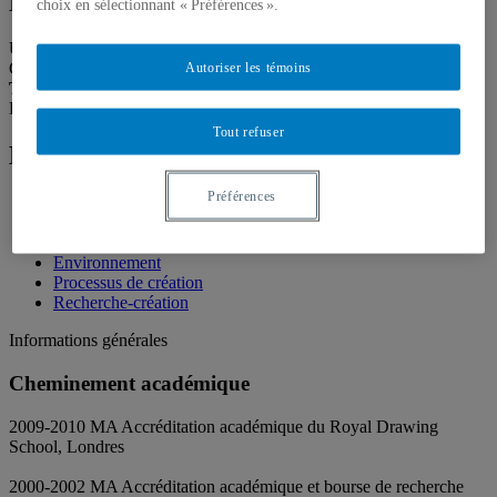
Professeure
choix en sélectionnant « Préférences ».
Unité
:
École des arts visuels et médiatiques
Autoriser les témoins
Courriel
:
turcot.susan@uqam.ca
Téléphone
: (514) 987-3000 poste 3694
Langues
: Français, Anglais, Allemand
Tout refuser
Domaines d'expertise
Préférences
Approches féministes
Dessin
Diversité
Environnement
Processus de création
Recherche-création
Informations générales
Cheminement académique
2009-2010 MA Accréditation académique du Royal Drawing
School, Londres
2000-2002 MA Accréditation académique et bourse de recherche