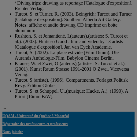
/ Diving trips: drawing as reportage [Catalogue d'exposition].
Richter Verlag.
Turcot, S. et Turner, R. (2003). Beingrich: Turcot and Turner
[Catalogue d'exposition]. Southern Alberta Art Gallery.
Notes
: affiche et audio drawing CD imprimé en boîte
aluminium
Rushton, S. et Jomantiené, I.(auteurs),(artistes: S. Turcot et
al.). (2003). Hurts so Good : film and video by 13 artists
[Catalogue d'exposition]. Jan van Eyck Academie.
Turcot, S. (2002). La place est vide [Film 16mm). Ute
Aurands Anthologie-Film, Babylon Cinema Berlin.
Krause, W. et Zwei, O.(auteurs),(artistes: S. Turcot et al.).
(2001). Kunst Raum Strasse 1991-2001 O Zwei. Viceversa
Verlag.
Turcot, S.(artiste). (1996). Compartments, Forlaget Politisk
Revy. Édition Globe.
Turcot, S. et Schuppel, U.,(musique: Hacke, A.). (1990). A
Priori [16mm B/W].
...
UQAM - Université du Québec à Montréal
Répertoire des professeures et professeurs
Nous joindre