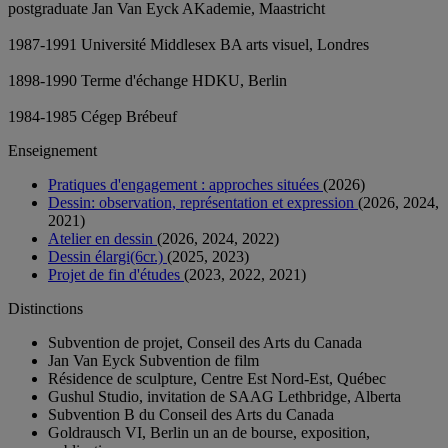
postgraduate Jan Van Eyck AKademie, Maastricht
1987-1991 Université Middlesex BA arts visuel, Londres
1898-1990 Terme d'échange HDKU, Berlin
1984-1985 Cégep Brébeuf
Enseignement
Pratiques d'engagement : approches situées
(2026)
Dessin: observation, représentation et expression
(2026, 2024,
2021)
Atelier en dessin
(2026, 2024, 2022)
Dessin élargi(6cr.)
(2025, 2023)
Projet de fin d'études
(2023, 2022, 2021)
Distinctions
Subvention de projet, Conseil des Arts du Canada
Jan Van Eyck Subvention de film
Résidence de sculpture, Centre Est Nord-Est, Québec
Gushul Studio, invitation de SAAG Lethbridge, Alberta
Subvention B du Conseil des Arts du Canada
Goldrausch VI, Berlin un an de bourse, exposition,