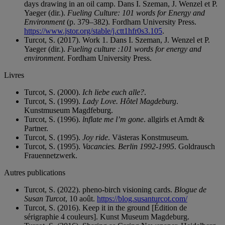
days drawing in an oil camp. Dans I. Szeman, J. Wenzel et P.
Yaeger (dir.).
Fueling Culture: 101 words for Energy and
Environment
(p. 379–382). Fordham University Press.
https://www.jstor.org/stable/j.ctt1hfr0s3.105
.
Turcot, S. (2017). Work 1. Dans I. Szeman, J. Wenzel et P.
Yaeger (dir.).
Fueling culture :101 words for energy and
environment
. Fordham University Press.
Livres
Turcot, S. (2000).
Ich liebe euch alle?
.
Turcot, S. (1999).
Lady Love. Hôtel Magdeburg
.
Kunstmuseum Magdfeburg.
Turcot, S. (1996).
lnflate me l’m gone
. allgirls et Arndt &
Partner.
Turcot, S. (1995).
Joy ride
. Västeras Konstmuseum.
Turcot, S. (1995).
Vacancies. Berlin 1992-1995
. Goldrausch
Frauennetzwerk.
Autres publications
Turcot, S. (2022). pheno-birch visioning cards.
Blogue de
Susan Turcot
, 10 août.
https://blog.susanturcot.com/
Turcot, S. (2016). Keep it in the ground [Édition de
sérigraphie 4 couleurs]. Kunst Museum Magdeburg.