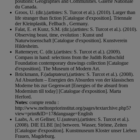
positions: Geographies and Communities. Galerie Nationale
du Canada.
Groos, U. (dir.),(artistes: S. Turcot et al.). (2010). Larger than
life stranger than fiction [Catalogue d'exposition]. Triennale
der Kleinplastik, Fellbach , Germany.
Falat, E. et Kunz, S.M. (dir.),(artistes: S. Turcot et al.). (2010).
Observing beast, time, evolution : Kunst und
Naturwissenschaft [Catalogue d'exposition]. Kunstverein
Hildesheim.
Rattemeyer, C. (dir.),(artistes: S. Turcot et al.). (2009).
Compass in hand: selections from the Judith Rothschild
Foundation contemporary drawings collection [Catalogue
d'exposition]. The Museum of Modern Art.
Brückmann, F.(adaptateur),(artistes: S. Turcot et al.). (2008).
Ad Absurdum – Energien des Absurden von der klassischen
Moderne bis zur Gegenwart [Energies of the absurd from
Modernism till today] [Catalogue d'exposition]. Marta
Herford.
Notes
: compte rendu :
http://www.meltonpriorinstitut.org/pages/textarchive.php5?
view=print&ID=17&language=English
Laabs, A. et Gellner, U.(auteurs),(artistes: S. Turcot et al.).
(2008). DIE ELBE [in] between. Wasser, Ströme, Zeiten
[Catalogue d'exposition]. Kunstmuseum Kloster unser Lieben
Frauen, Magdeburg.