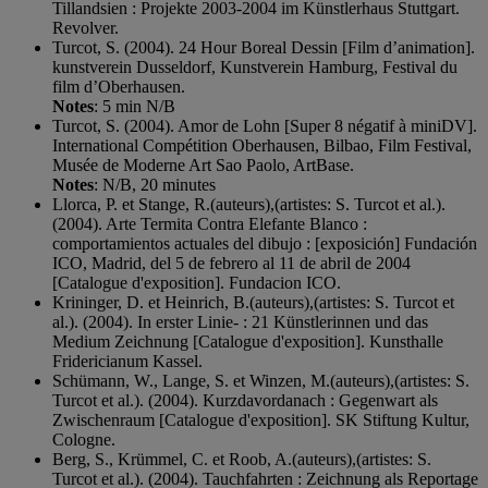
Tillandsien : Projekte 2003-2004 im Künstlerhaus Stuttgart.
Revolver.
Turcot, S. (2004). 24 Hour Boreal Dessin [Film d’animation].
kunstverein Dusseldorf, Kunstverein Hamburg, Festival du
film d’Oberhausen.
Notes
: 5 min N/B
Turcot, S. (2004). Amor de Lohn [Super 8 négatif à miniDV].
International Compétition Oberhausen, Bilbao, Film Festival,
Musée de Moderne Art Sao Paolo, ArtBase.
Notes
: N/B, 20 minutes
Llorca, P. et Stange, R.(auteurs),(artistes: S. Turcot et al.).
(2004). Arte Termita Contra Elefante Blanco :
comportamientos actuales del dibujo : [exposición] Fundación
ICO, Madrid, del 5 de febrero al 11 de abril de 2004
[Catalogue d'exposition]. Fundacion ICO.
Krininger, D. et Heinrich, B.(auteurs),(artistes: S. Turcot et
al.). (2004). In erster Linie- : 21 Künstlerinnen und das
Medium Zeichnung [Catalogue d'exposition]. Kunsthalle
Fridericianum Kassel.
Schümann, W., Lange, S. et Winzen, M.(auteurs),(artistes: S.
Turcot et al.). (2004). Kurzdavordanach : Gegenwart als
Zwischenraum [Catalogue d'exposition]. SK Stiftung Kultur,
Cologne.
Berg, S., Krümmel, C. et Roob, A.(auteurs),(artistes: S.
Turcot et al.). (2004). Tauchfahrten : Zeichnung als Reportage