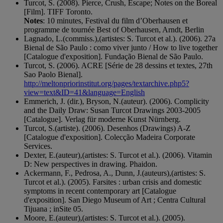
Turcot, S. (2008). Pierce, Crush, Escape; Notes on the Boreal
[Film]. TIFF Toronto.
Notes
: 10 minutes, Festival du film d’Oberhausen et
programme de tournée Best of Oberhausen, Arndt, Berlin
Lagnado, L.(commiss.),(artistes: S. Turcot et al.). (2006). 27a
Bienal de São Paulo : como viver junto / How to live together
[Catalogue d'exposition]. Fundação Bienal de São Paulo.
Turcot, S. (2006). ACRE [Série de 28 dessins et textes, 27th
Sao Paolo Bienal].
http://meltonpriorinstitut.org/pages/textarchive.php5?
view=text&ID=41&language=English
Emmerich, J. (dir.), Bryson, N.(auteur). (2006). Complicity
and the Daily Draw: Susan Turcot Drawings 2003-2005
[Catalogue]. Verlag für moderne Kunst Nürnberg.
Turcot, S.(artiste). (2006). Desenhos (Drawings) A-Z
[Catalogue d'exposition]. Colecção Madeira Corporate
Services.
Dexter, E.(auteur),(artistes: S. Turcot et al.). (2006). Vitamin
D: New perspectives in drawing. Phaidon.
Ackermann, F., Pedrosa, A., Dunn, J.(auteurs),(artistes: S.
Turcot et al.). (2005). Farsites : urban crisis and domestic
symptoms in recent contemporary art [Catalogue
d'exposition]. San Diego Museum of Art ; Centra Cultural
Tijuana ; inSite 05.
Moore, E.(auteur),(artistes: S. Turcot et al.). (2005).