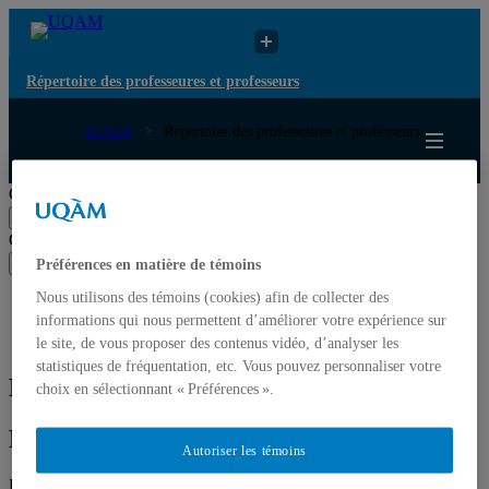
Répertoire des professeures et professeurs
UQAM
Répertoire des professeures et professeurs
Répertoire des professeures et professeurs
Chercher par nom ou par expertise
Soumettre la recherche
Chercher par nom ou par expertise
Soumettre la recherche
Préférences en matière de témoins
Nous utilisons des témoins (cookies) afin de collecter des
Liste des professeures et professeurs par départements et
informations qui nous permettent d’améliorer votre expérience sur
écoles
Mettre à jour votre fiche
le site, de vous proposer des contenus vidéo, d’analyser les
statistiques de fréquentation, etc. Vous pouvez personnaliser votre
Francine Vanlaethem
choix en sélectionnant « Préférences ».
Francine Vanlaethem
Autoriser les témoins
Professeure émérite