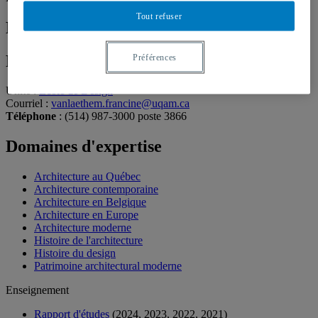
Tout refuser
Francine Vanlaethem
Professeure émérite
Préférences
Unité
:
École de Design
Courriel
:
vanlaethem.francine@uqam.ca
Téléphone
: (514) 987-3000 poste 3866
Domaines d'expertise
Architecture au Québec
Architecture contemporaine
Architecture en Belgique
Architecture en Europe
Architecture moderne
Histoire de l'architecture
Histoire du design
Patrimoine architectural moderne
Enseignement
Rapport d'études
(2024, 2023, 2022, 2021)