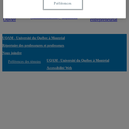
Professeur
Courriel
Expertise(s)
Préférences
Germain,
Activisme et
germain.olivier@uqam.ca
Olivier
entrepreneuriat
UQAM - Université du Québec à Montréal
Répertoire des professeures et professeurs
Nous joindre
UQAM - Université du Québec à Montréal
Préférences des témoins
Accessibilité Web