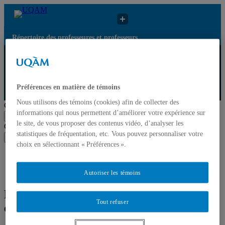
Répertoire des professeures et professeurs
Répertoire des
Résultats de recherche
UQAM
professeures et
pour « Activisme et
professeurs
entrepreneuriat »
Préférences en matière de témoins
Répertoire des professeures et professeurs
Nous utilisons des témoins (cookies) afin de collecter des
Chercher par nom ou par expertise
informations qui nous permettent d’améliorer votre expérience sur
Soumettre la recherche
le site, de vous proposer des contenus vidéo, d’analyser les
Chercher par nom ou par expertise
statistiques de fréquentation, etc. Vous pouvez personnaliser votre
Soumettre la recherche
choix en sélectionnant « Préférences ».
Liste des professeures et professeurs par départements et
écoles
Mettre à jour votre fiche
Autoriser les témoins
Résultats de recherche pour « Activisme
Tout refuser
et entrepreneuriat »