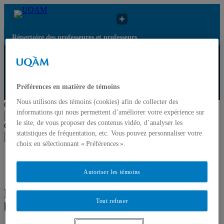
Répertoire des professeures et professeurs
Répertoire des
Résultats de recherche
UQAM
professeures et
pour « Approches
professeurs
biographiques »
Préférences en matière de témoins
Répertoire des professeures et professeurs
Nous utilisons des témoins (cookies) afin de collecter des
Chercher par nom ou par expertise
informations qui nous permettent d’améliorer votre expérience sur
Soumettre la recherche
le site, de vous proposer des contenus vidéo, d’analyser les
Chercher par nom ou par expertise
statistiques de fréquentation, etc. Vous pouvez personnaliser votre
Soumettre la recherche
choix en sélectionnant « Préférences ».
Liste des professeures et professeurs par départements et
écoles
Mettre à jour votre fiche
Autoriser les témoins
Résultats de recherche pour « Approches
Tout refuser
biographiques »