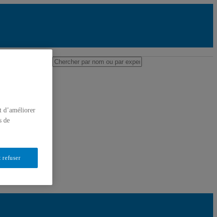
es professeures et professeurs
ou par expertise
erche
t d’améliorer
s de
 refuser