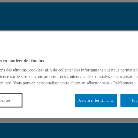
Répertoire d
Chercher par nom 
tats de recherche pour « Architecture postmoderne »
Soumettre la rech
mettre la recherche
s en matière de témoins
ons des témoins (cookies) afin de collecter des informations qui nous permetten
ience sur le site, de vous proposer des contenus vidéo, d’analyser les statistique
re postmoderne »
on, etc. Vous pouvez personnaliser votre choix en sélectionnant « Préférences ».
érences
Autoriser les témoins
Tout