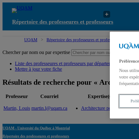
Répertoire des professeures et professeurs
UQAM
Répertoire des professeures et professeurs
Résul
Chercher par nom ou par expertise
Sou
Préférence
Liste des professeures et professeurs par départements et écoles
Mettre à jour votre fiche
Nous utilis
votre expér
Résultats de recherche pour « Architectu
fréquentati
Professeur
Courriel
Expertise(s)
Préf
Martin, Louis
martin.l@uqam.ca
Architecture postmoderne
UQAM - Université du Québec à Montréal
Répertoire des professeures et professeurs