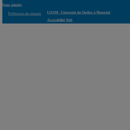
Nous joindre
UQAM - Université du Québec à Montréal
Préférences des témoins
Accessibilité Web