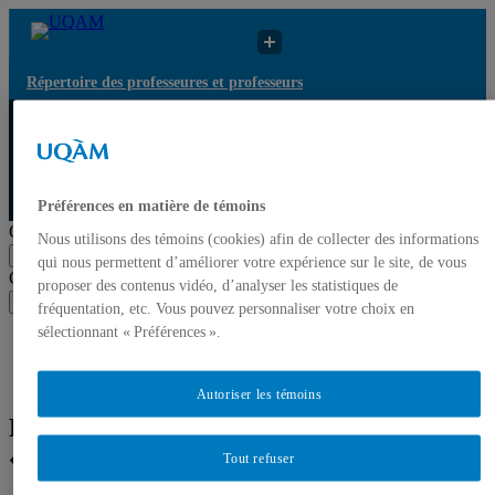
Répertoire des professeures et professeurs
Répertoire des
Résultats de
UQAM
professeures et
recherche pour
professeurs
« Bioinformatique »
Préférences en matière de témoins
Répertoire des professeures et professeurs
Chercher par nom ou par expertise
Nous utilisons des témoins (cookies) afin de collecter des informations
Soumettre la recherche
qui nous permettent d’améliorer votre expérience sur le site, de vous
Chercher par nom ou par expertise
proposer des contenus vidéo, d’analyser les statistiques de
Soumettre la recherche
fréquentation, etc. Vous pouvez personnaliser votre choix en
sélectionnant « Préférences ».
Liste des professeures et professeurs par départements et
écoles
Mettre à jour votre fiche
Autoriser les témoins
Résultats de recherche pour
« Bioinformatique »
Tout refuser