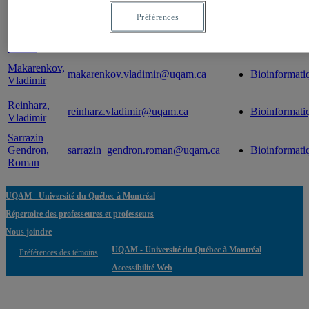
Professeur
Courriel
Expertise(s)
Préférences
Diallo,
Abdoulaye
diallo.abdoulaye@uqam.ca
Bioinformati
Banire
Makarenkov,
makarenkov.vladimir@uqam.ca
Bioinformati
Vladimir
Reinharz,
reinharz.vladimir@uqam.ca
Bioinformati
Vladimir
Sarrazin
Gendron,
sarrazin_gendron.roman@uqam.ca
Bioinformati
Roman
UQAM - Université du Québec à Montréal
Répertoire des professeures et professeurs
Nous joindre
UQAM - Université du Québec à Montréal
Préférences des témoins
Accessibilité Web