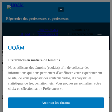
Répertoire des professeures et professeurs
Répertoire des
Résultats de
UQAM
professeures et
recherche pour
professeurs
« Cognition »
Répertoire des professeures et professeurs
Chercher par nom ou par expertise
Soumettre la recherche
Préférences en matière de témoins
Chercher par nom ou par expertise
Nous utilisons des témoins (cookies) afin de collecter des
Soumettre la recherche
informations qui nous permettent d’améliorer votre expérience sur
Liste des professeures et professeurs par départements et
le site, de vous proposer des contenus vidéo, d’analyser les
écoles
statistiques de fréquentation, etc. Vous pouvez personnaliser votre
Mettre à jour votre fiche
choix en sélectionnant « Préférences ».
Résultats de recherche pour « Cognition »
Autoriser les témoins
Professeur
Courriel
Expertise(s)