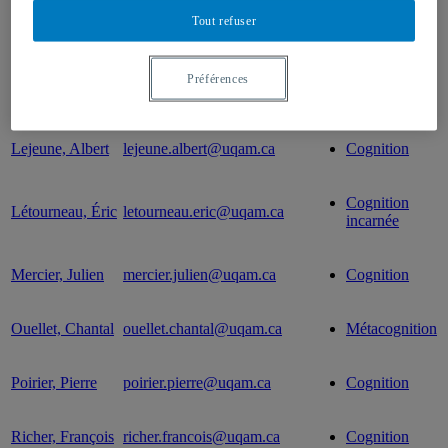
Tout refuser
Brunet, Louis
brunet.louis@uqam.ca
Cognition
Capozzi,
Cognition
Préférences
capozzi.francesca@uqam.ca
Francesca
sociale
Lejeune, Albert
lejeune.albert@uqam.ca
Cognition
Cognition
Létourneau, Éric
letourneau.eric@uqam.ca
incarnée
Mercier, Julien
mercier.julien@uqam.ca
Cognition
Ouellet, Chantal
ouellet.chantal@uqam.ca
Métacognition
Poirier, Pierre
poirier.pierre@uqam.ca
Cognition
Richer, François
richer.francois@uqam.ca
Cognition