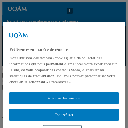
Répertoire des professeures et professeurs
Répertoire
des
Résultats de recherche
UQAM
professeures
pour « Cultures visuelles
et
des mondes atlantiques »
Préférences en matière de témoins
professeurs
Nous utilisons des témoins (cookies) afin de collecter des
Répertoire des professeures et professeurs
informations qui nous permettent d’améliorer votre expérience sur
Chercher par nom ou par expertise
le site, de vous proposer des contenus vidéo, d’analyser les
Soumettre la recherche
statistiques de fréquentation, etc. Vous pouvez personnaliser votre
Chercher par nom ou par expertise
choix en sélectionnant « Préférences ».
Soumettre la recherche
Liste des professeures et professeurs par départements et
Autoriser les témoins
écoles
Mettre à jour votre fiche
Tout refuser
Résultats de recherche pour « Cultures
visuelles des mondes atlantiques »