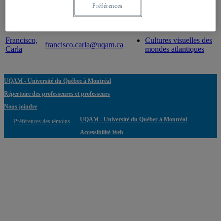
Préférences
Professeur
Courriel
Expertise(s)
Francisco,
Cultures visuelles des
francisco.carla@uqam.ca
Carla
mondes atlantiques
UQAM - Université du Québec à Montréal
Répertoire des professeures et professeurs
Nous joindre
UQAM - Université du Québec à Montréal
Préférences des témoins
Accessibilité Web