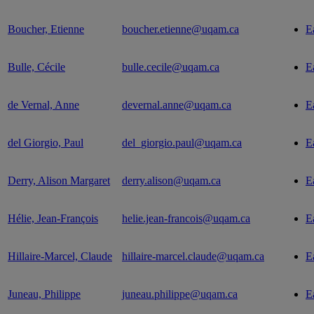
Boucher, Etienne
boucher.etienne@uqam.ca
E
Bulle, Cécile
bulle.cecile@uqam.ca
E
de Vernal, Anne
devernal.anne@uqam.ca
E
del Giorgio, Paul
del_giorgio.paul@uqam.ca
E
Derry, Alison Margaret
derry.alison@uqam.ca
E
Hélie, Jean-François
helie.jean-francois@uqam.ca
E
Hillaire-Marcel, Claude
hillaire-marcel.claude@uqam.ca
E
Juneau, Philippe
juneau.philippe@uqam.ca
E