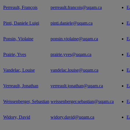
Perreault, François
perreault.francois@uqam.ca
E
Pinti, Daniele Luigi
pinti.daniele@uqam.ca
E
Ponsin, Violaine
ponsin.violaine@uqam.ca
E
Prairie, Yves
prairie.yves@uqam.ca
E
Vandelac, Louise
vandelac.louise@uqam.ca
E
Verreault, Jonathan
verreault.jonathan@uqam.ca
E
Weissenberger, Sebastian
weissenberger.sebastian@uqam.ca
E
Widory, David
widory.david@uqam.ca
E