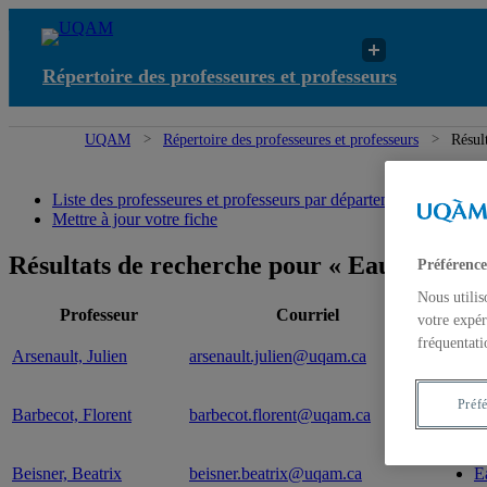
Répertoire des professeures et professeurs
UQAM
Répertoire des professeures et professeurs
Résul
Liste des professeures et professeurs par départements et écoles
Mettre à jour votre fiche
Résultats de recherche pour « Eau et envi
Préférence
Nous utilis
Professeur
Courriel
votre expér
fréquentati
Arsenault, Julien
arsenault.julien@uqam.ca
E
Préf
Barbecot, Florent
barbecot.florent@uqam.ca
E
Beisner, Beatrix
beisner.beatrix@uqam.ca
E