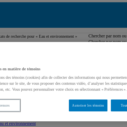
Répertoire des 
Chercher par nom ou 
tats de recherche pour « Eau et environnement »
Chercher par nom ou 
ronnement »
s en matière de témoins
ons des témoins (cookies) afin de collecter des informations qui nous permetten
Expertise(s)
ience sur le site, de vous proposer des contenus vidéo, d’analyser les statistique
on, etc. Vous pouvez personnaliser votre choix en sélectionnant « Préférences ».
au et environnement
érences
Autoriser les témoins
Tout
au et environnement
au et environnement