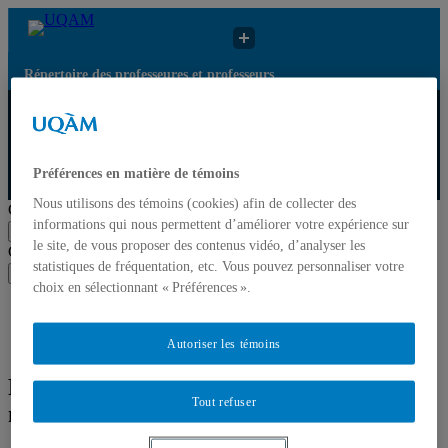
Répertoire des professeures et professeurs
Répertoire des
Résultats de recherche
UQAM
professeures et
pour « Ethique et
professeurs
marketing »
Préférences en matière de témoins
Répertoire des professeures et professeurs
Nous utilisons des témoins (cookies) afin de collecter des
Chercher par nom ou par expertise
informations qui nous permettent d’améliorer votre expérience sur
Soumettre la recherche
le site, de vous proposer des contenus vidéo, d’analyser les
Chercher par nom ou par expertise
statistiques de fréquentation, etc. Vous pouvez personnaliser votre
Soumettre la recherche
choix en sélectionnant « Préférences ».
Liste des professeures et professeurs par départements et
écoles
Mettre à jour votre fiche
Autoriser les témoins
Résultats de recherche pour « Ethique et
Tout refuser
marketing »