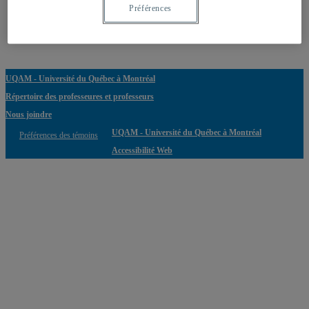
Professeur
Courriel
Expertise(s)
Préférences
Graf, Raoul
graf.raoul@uqam.ca
Ethique et marketing
UQAM - Université du Québec à Montréal
Répertoire des professeures et professeurs
Nous joindre
UQAM - Université du Québec à Montréal
Préférences des témoins
Accessibilité Web