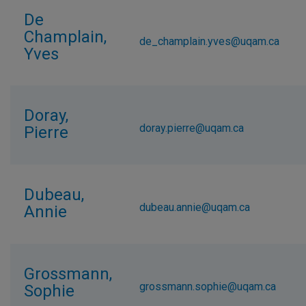
De
Champlain,
de_champlain.yves@uqam.ca
Yves
Doray,
doray.pierre@uqam.ca
Pierre
Dubeau,
dubeau.annie@uqam.ca
Annie
Grossmann,
grossmann.sophie@uqam.ca
Sophie