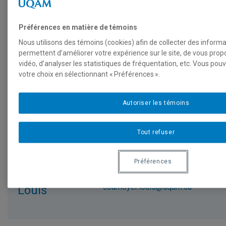
Professeur
Courriel
Préférences en matière de témoins
Chatigny,
Nous utilisons des témoins (cookies) afin de collecter des inform
chatigny.celine@uqam.ca
permettent d’améliorer votre expérience sur le site, de vous pro
Céline
vidéo, d’analyser les statistiques de fréquentation, etc. Vous pou
votre choix en sélectionnant « Préférences ».
Autoriser les témoins
Chochard,
chochard.yves@uqam.ca
Yves
Tout refuser
Préférences
Cournoyer,
cournoyer.louis@uqam.ca
Louis