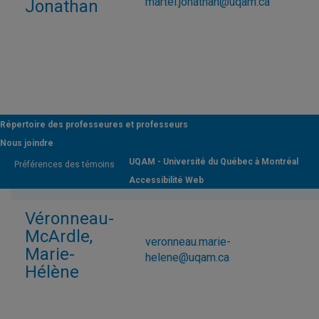
martel.jonathan@uqam.ca
Jonathan
Répertoire des professeures et professeurs
Nous joindre
Ouellet,
ouellet.sylvie@uqam.ca
Sylvie
UQAM - Université du Québec à Montréal
Préférences des témoins
Accessibilité Web
Véronneau-
McArdle,
veronneau.marie-
Marie-
helene@uqam.ca
Hélène