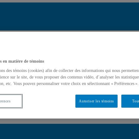
Ch
tats de recherche pour « Gouvernance des organisations territoriales »
S
mettre la recherche
s en matière de témoins
ons des témoins (cookies) afin de collecter des informations qui nous permetten
ience sur le site, de vous proposer des contenus vidéo, d’analyser les statistique
des organisations territoriales »
on, etc. Vous pouvez personnaliser votre choix en sélectionnant « Préférences ».
e(s)
érences
Autoriser les témoins
Tout
nisations territoriales