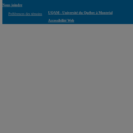
Nous joindre
UQAM - Université du Québec à Montréal
Préférences des témoins
Accessibilité Web