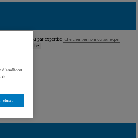
Répertoire des professeures et professeurs
ercher par nom ou par expertise
oumettre la recherche
t d’améliorer
s de
 refuser