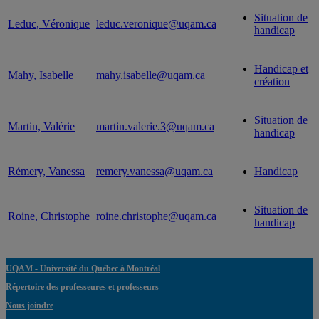
Situation de
Leduc, Véronique
leduc.veronique@uqam.ca
handicap
Handicap et
Mahy, Isabelle
mahy.isabelle@uqam.ca
création
Situation de
Martin, Valérie
martin.valerie.3@uqam.ca
handicap
Rémery, Vanessa
remery.vanessa@uqam.ca
Handicap
Situation de
Roine, Christophe
roine.christophe@uqam.ca
handicap
UQAM - Université du Québec à Montréal
Répertoire des professeures et professeurs
Nous joindre