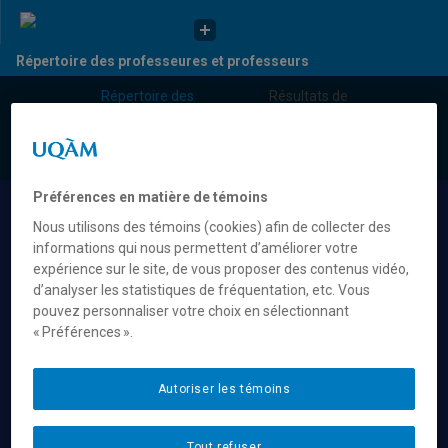
Répertoire des professeures et professeurs
Répertoire des
Résultats de
UQAM
professeures et
recherche pour
prof...
« Imagi...
Répertoire des professeures et professeurs
Préférences en matière de témoins
Résultats de recherche pour
Nous utilisons des témoins (cookies) afin de collecter des
« Imaginaire contemporain »
informations qui nous permettent d’améliorer votre
expérience sur le site, de vous proposer des contenus vidéo,
d’analyser les statistiques de fréquentation, etc. Vous
Cliche, Anne Élaine
pouvez personnaliser votre choix en sélectionnant
« Préférences ».
cliche.anne_elaine@uqam.ca
Imaginaire contemporain
Autoriser les témoins
Tout refuser