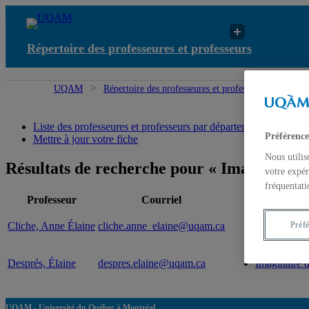
Répertoire des professeures et professeurs
UQAM
Répertoire des professeures et professeurs
Résul
Liste des professeures et professeurs par départements et écoles
Préférence
Mettre à jour votre fiche
Nous utilis
Résultats de recherche pour « Imaginaire d
votre expér
fréquentati
Professeur
Courriel
Expertise(s
Cliche, Anne Élaine
cliche.anne_elaine@uqam.ca
Imaginaire d
Préf
Després, Élaine
despres.elaine@uqam.ca
Imaginaire d
UQAM - Université du Québec à Montréal