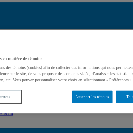
Répertoire des pr
Chercher par nom ou pa
tats de recherche pour « Imaginaire de la fin »
Chercher par nom ou pa
s en matière de témoins
ons des témoins (cookies) afin de collecter des informations qui nous permetten
e la fin »
ience sur le site, de vous proposer des contenus vidéo, d’analyser les statistique
on, etc. Vous pouvez personnaliser votre choix en sélectionnant « Préférences ».
)
e la fin
érences
Autoriser les témoins
Tout
e la fin