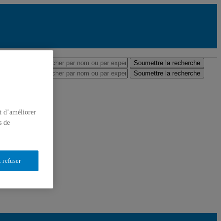
ofesseures et professeurs
r expertise
Soumettre la recherche
r expertise
Soumettre la recherche
t d’améliorer
s de
 refuser