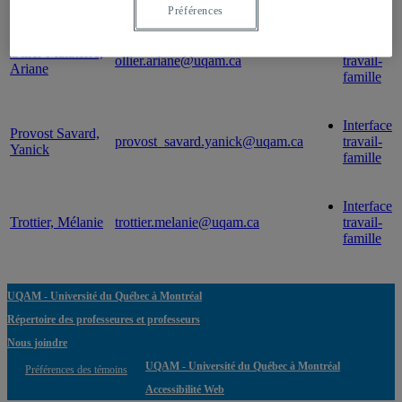
Professeur
Courriel
Expertise(s)
Préférences
Interface
Ollier Malaterre,
ollier.ariane@uqam.ca
travail-
Ariane
famille
Interface
Provost Savard,
provost_savard.yanick@uqam.ca
travail-
Yanick
famille
Interface
Trottier, Mélanie
trottier.melanie@uqam.ca
travail-
famille
UQAM - Université du Québec à Montréal
Répertoire des professeures et professeurs
Nous joindre
UQAM - Université du Québec à Montréal
Préférences des témoins
Accessibilité Web