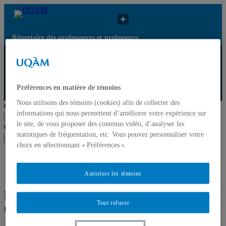
Répertoire des professeures et professeurs
Répertoire des
Résultats de recherche
UQAM
professeures et
pour « Interface
professeurs
travail-famille »
Préférences en matière de témoins
Répertoire des professeures et professeurs
Nous utilisons des témoins (cookies) afin de collecter des
Chercher par nom ou par expertise
informations qui nous permettent d’améliorer votre expérience sur
Soumettre la recherche
le site, de vous proposer des contenus vidéo, d’analyser les
Chercher par nom ou par expertise
statistiques de fréquentation, etc. Vous pouvez personnaliser votre
Soumettre la recherche
choix en sélectionnant « Préférences ».
Liste des professeures et professeurs par départements et
écoles
Mettre à jour votre fiche
Autoriser les témoins
Résultats de recherche pour « Interface
Tout refuser
travail-famille »