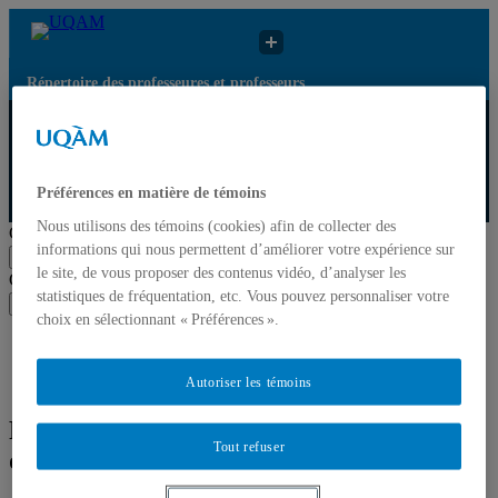
Répertoire des professeures et professeurs
Répertoire des
Résultats de recherche
UQAM
professeures et
pour « Marketing
professeurs
d’influence »
Préférences en matière de témoins
Répertoire des professeures et professeurs
Nous utilisons des témoins (cookies) afin de collecter des
Chercher par nom ou par expertise
informations qui nous permettent d’améliorer votre expérience sur
Soumettre la recherche
le site, de vous proposer des contenus vidéo, d’analyser les
Chercher par nom ou par expertise
statistiques de fréquentation, etc. Vous pouvez personnaliser votre
Soumettre la recherche
choix en sélectionnant « Préférences ».
Liste des professeures et professeurs par départements et
écoles
Mettre à jour votre fiche
Autoriser les témoins
Résultats de recherche pour « Marketing
Tout refuser
d’influence »