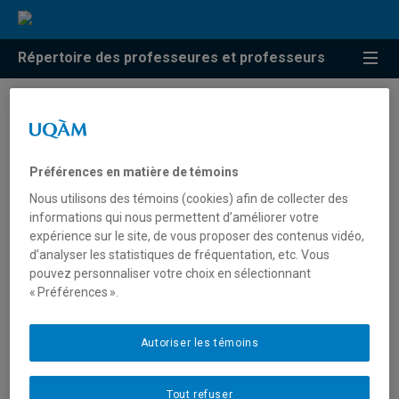
Répertoire des professeures et professeurs
Résultats de recherche pour
« Marketing vert »
Préférences en matière de témoins
Nous utilisons des témoins (cookies) afin de collecter des
informations qui nous permettent d’améliorer votre
Durif, Fabien
expérience sur le site, de vous proposer des contenus vidéo,
d’analyser les statistiques de fréquentation, etc. Vous
durif.fabien@uqam.ca
pouvez personnaliser votre choix en sélectionnant
« Préférences ».
Marketing vert
Autoriser les témoins
Robinot, Elisabeth
Tout refuser