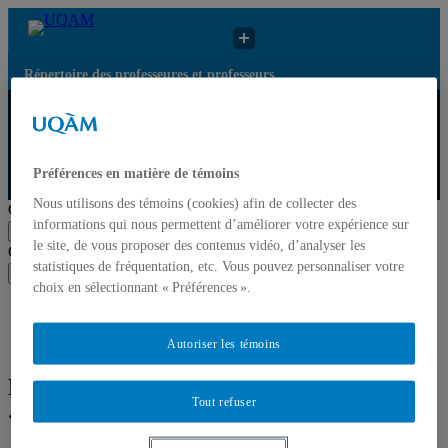
Répertoire des professeures et professeurs
Répertoire des
Résultats de recherche
UQAM
professeures et
pour « Organisation
professeurs
flexible du travail »
Préférences en matière de témoins
Répertoire des professeures et professeurs
Nous utilisons des témoins (cookies) afin de collecter des
Chercher par nom ou par expertise
informations qui nous permettent d’améliorer votre expérience sur
Soumettre la recherche
le site, de vous proposer des contenus vidéo, d’analyser les
Chercher par nom ou par expertise
statistiques de fréquentation, etc. Vous pouvez personnaliser votre
Soumettre la recherche
choix en sélectionnant « Préférences ».
Liste des professeures et professeurs par départements et
écoles
Mettre à jour votre fiche
Autoriser les témoins
Résultats de recherche pour
Tout refuser
« Organisation flexible du travail »