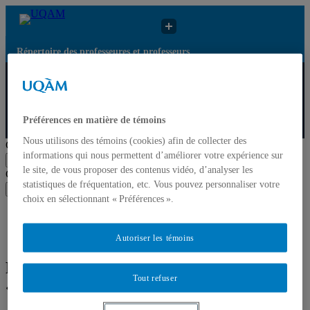
Répertoire des professeures et professeurs
Répertoire des
Résultats de
UQAM
professeures et
recherche pour
professeurs
« Orientalisme »
Préférences en matière de témoins
Répertoire des professeures et professeurs
Nous utilisons des témoins (cookies) afin de collecter des
Chercher par nom ou par expertise
informations qui nous permettent d’améliorer votre expérience sur
Soumettre la recherche
le site, de vous proposer des contenus vidéo, d’analyser les
Chercher par nom ou par expertise
statistiques de fréquentation, etc. Vous pouvez personnaliser votre
Soumettre la recherche
choix en sélectionnant « Préférences ».
Liste des professeures et professeurs par départements et
écoles
Mettre à jour votre fiche
Autoriser les témoins
Résultats de recherche pour
Tout refuser
« Orientalisme »