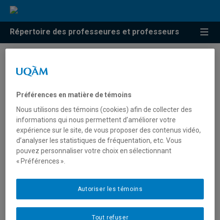
Répertoire des professeures et professeurs
Résultats de recherche pour
« Personnes vivant avec le
Préférences en matière de témoins
VIH »
Nous utilisons des témoins (cookies) afin de collecter des
informations qui nous permettent d’améliorer votre
expérience sur le site, de vous proposer des contenus vidéo,
d’analyser les statistiques de fréquentation, etc. Vous
Otis, Joanne
pouvez personnaliser votre choix en sélectionnant
« Préférences ».
otis.joanne@uqam.ca
Autoriser les témoins
Personnes vivant avec le VIH
Tout refuser