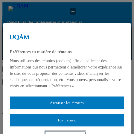
Répertoire des professeures et professeurs
Répertoire des
Résultats de recherche
UQAM
professeures et
pour « Philosophie
professeurs
moderne »
Préférences en matière de témoins
Répertoire des professeures et professeurs
Nous utilisons des témoins (cookies) afin de collecter des
Chercher par nom ou par expertise
informations qui nous permettent d’améliorer votre expérience sur
Soumettre la recherche
le site, de vous proposer des contenus vidéo, d’analyser les
Chercher par nom ou par expertise
statistiques de fréquentation, etc. Vous pouvez personnaliser votre
Soumettre la recherche
choix en sélectionnant « Préférences ».
Liste des professeures et professeurs par départements et
écoles
Mettre à jour votre fiche
Autoriser les témoins
Résultats de recherche pour « Philosophie
Tout refuser
moderne »