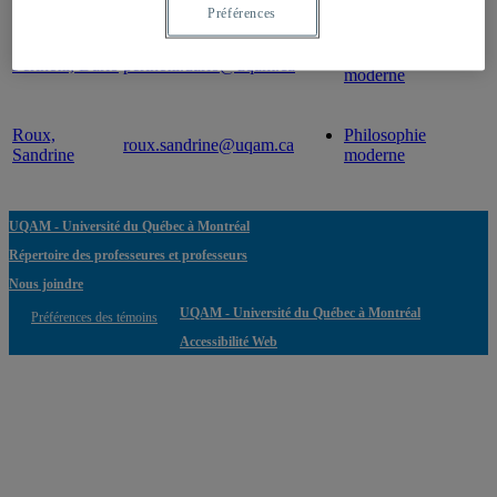
Professeur
Courriel
Expertise(s)
Préférences
Philosophie
Perinetti, Dario
perinetti.dario@uqam.ca
moderne
Roux,
Philosophie
roux.sandrine@uqam.ca
Sandrine
moderne
UQAM - Université du Québec à Montréal
Répertoire des professeures et professeurs
Nous joindre
UQAM - Université du Québec à Montréal
Préférences des témoins
Accessibilité Web