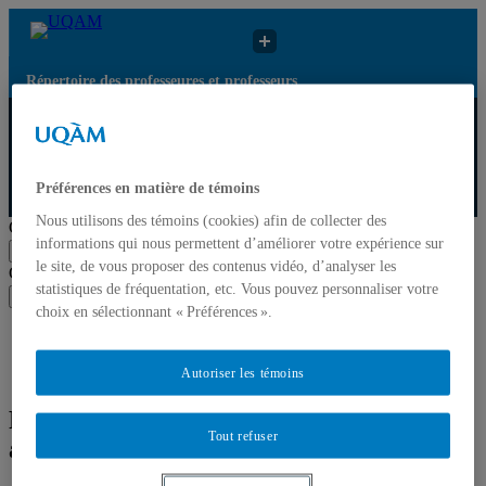
Répertoire des professeures et professeurs
Répertoire des
Résultats de recherche
UQAM
professeures et
pour « Politique
professeurs
agroalimentaire »
Préférences en matière de témoins
Répertoire des professeures et professeurs
Nous utilisons des témoins (cookies) afin de collecter des
Chercher par nom ou par expertise
informations qui nous permettent d’améliorer votre expérience sur
Soumettre la recherche
le site, de vous proposer des contenus vidéo, d’analyser les
Chercher par nom ou par expertise
statistiques de fréquentation, etc. Vous pouvez personnaliser votre
Soumettre la recherche
choix en sélectionnant « Préférences ».
Liste des professeures et professeurs par départements et
écoles
Mettre à jour votre fiche
Autoriser les témoins
Résultats de recherche pour « Politique
Tout refuser
agroalimentaire »