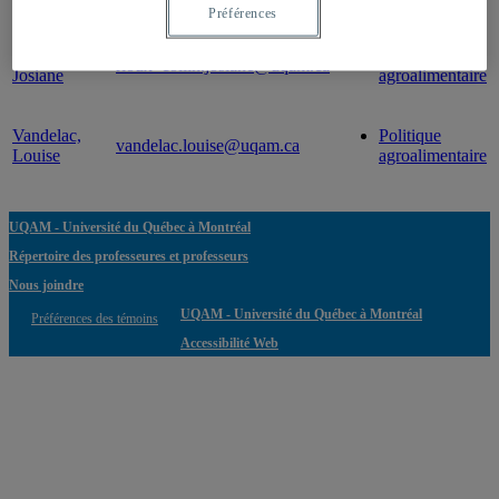
Professeur
Courriel
Expertise(s)
Préférences
Rioux Collin,
Politique
rioux_collin.josiane@uqam.ca
Josiane
agroalimentaire
Vandelac,
Politique
vandelac.louise@uqam.ca
Louise
agroalimentaire
UQAM - Université du Québec à Montréal
Répertoire des professeures et professeurs
Nous joindre
UQAM - Université du Québec à Montréal
Préférences des témoins
Accessibilité Web