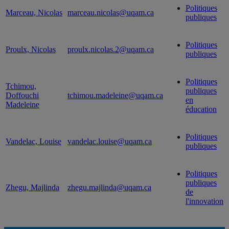
Politiques
Marceau, Nicolas
marceau.nicolas@uqam.ca
publiques
Politiques
Proulx, Nicolas
proulx.nicolas.2@uqam.ca
publiques
Politiques
Tchimou,
publiques
Doffouchi
tchimou.madeleine@uqam.ca
en
Madeleine
éducation
Politiques
Vandelac, Louise
vandelac.louise@uqam.ca
publiques
Politiques
publiques
Zhegu, Majlinda
zhegu.majlinda@uqam.ca
de
l'innovation