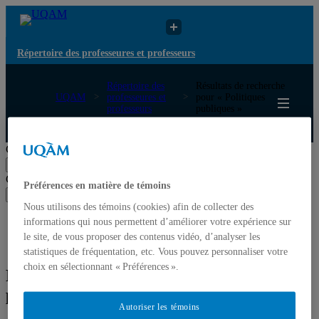
Répertoire des professeures et professeurs
Répertoire des
Résultats de recherche
UQAM
professeures et
pour « Politiques
professeurs
publiques »
Répertoire des professeures et professeurs
Chercher par nom ou par expertise
Soumettre la recherche
Chercher par nom ou par expertise
Préférences en matière de témoins
Soumettre la recherche
Nous utilisons des témoins (cookies) afin de collecter des
Liste des professeures et professeurs par départements et
informations qui nous permettent d’améliorer votre expérience sur
écoles
le site, de vous proposer des contenus vidéo, d’analyser les
Mettre à jour votre fiche
statistiques de fréquentation, etc. Vous pouvez personnaliser votre
choix en sélectionnant « Préférences ».
Résultats de recherche pour « Politiques
publiques »
Autoriser les témoins