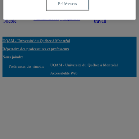
Professeur
Courriel
Expertise(s)
Préférences
Vézina,
Polyvalence au
vezina.nicole@uqam.ca
Nicole
travail
UQAM - Université du Québec à Montréal
Répertoire des professeures et professeurs
Nous joindre
UQAM - Université du Québec à Montréal
Préférences des témoins
Accessibilité Web