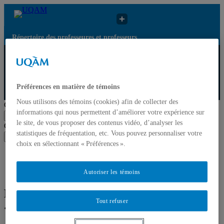
Répertoire des professeures et professeurs
Répertoire des
Résultats de recherche
UQAM
professeures et
pour « Polyvalence au
professeurs
travail »
Préférences en matière de témoins
Répertoire des professeures et professeurs
Nous utilisons des témoins (cookies) afin de collecter des
Chercher par nom ou par expertise
informations qui nous permettent d’améliorer votre expérience sur
Soumettre la recherche
le site, de vous proposer des contenus vidéo, d’analyser les
Chercher par nom ou par expertise
statistiques de fréquentation, etc. Vous pouvez personnaliser votre
Soumettre la recherche
choix en sélectionnant « Préférences ».
Liste des professeures et professeurs par départements et
écoles
Mettre à jour votre fiche
Autoriser les témoins
Résultats de recherche pour
Tout refuser
« Polyvalence au travail »