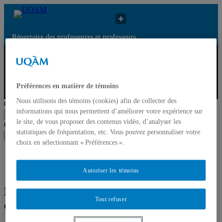
Répertoire des professeures et professeurs
Répertoire des
Résultats de recherche
UQAM
professeures et
pour « Processus du
professeurs
vieillissement »
Préférences en matière de témoins
Répertoire des professeures et professeurs
Nous utilisons des témoins (cookies) afin de collecter des
Chercher par nom ou par expertise
informations qui nous permettent d’améliorer votre expérience sur
Soumettre la recherche
le site, de vous proposer des contenus vidéo, d’analyser les
Chercher par nom ou par expertise
statistiques de fréquentation, etc. Vous pouvez personnaliser votre
Soumettre la recherche
choix en sélectionnant « Préférences ».
Liste des professeures et professeurs par départements et
écoles
Mettre à jour votre fiche
Autoriser les témoins
Résultats de recherche pour « Processus
Tout refuser
du vieillissement »