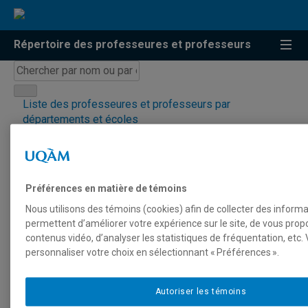
Répertoire des professeures et professeurs
Chercher
par
nom
Liste des professeures et professeurs par
ou
départements et écoles
par
Mettre à jour votre fiche
expertise
Résultats de recherche
pour « Psychanalyse »
Préférences en matière de témoins
Nous utilisons des témoins (cookies) afin de collecter des inform
permettent d’améliorer votre expérience sur le site, de vous prop
contenus vidéo, d’analyser les statistiques de fréquentation, etc
personnaliser votre choix en sélectionnant « Préférences ».
Professeur
Courriel
E
Autoriser les témoins