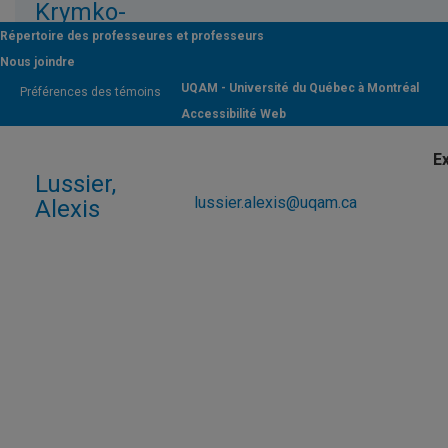
Krymko-
Bleton,
krymko-
Répertoire des professeures et professeurs
bleton.irene@uqam.ca
Irène
Nous joindre
UQAM - Université du Québec à Montréal
Préférences des témoins
Accessibilité Web
Lussier,
lussier.alexis@uqam.ca
Alexis