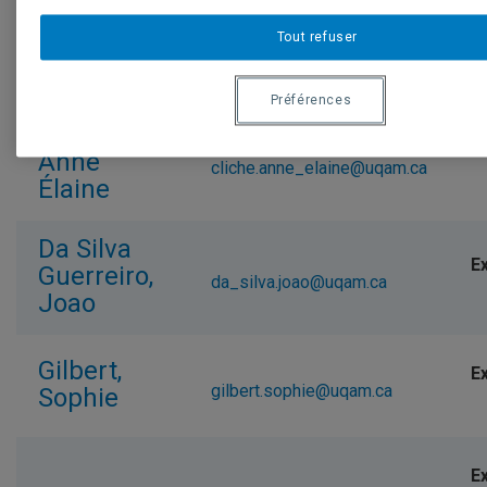
Brunet,
Tout refuser
brunet.louis@uqam.ca
Louis
Préférences
Cliche,
Anne
cliche.anne_elaine@uqam.ca
Élaine
Da Silva
Guerreiro,
da_silva.joao@uqam.ca
Joao
Gilbert,
gilbert.sophie@uqam.ca
Sophie