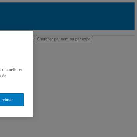
des professeures et professeurs
m ou par expertise
cherche
t d’améliorer
s de
 refuser