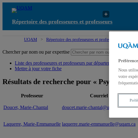
Répertoire des professeures et professeurs
UQAM
Répertoire des professeures et professeurs
Résul
Chercher par nom ou par expertise
Sou
Préférence
Liste des professeures et professeurs par départements et écoles
Mettre à jour votre fiche
Nous utilis
votre expér
Résultats de recherche pour « Psychosociol
fréquentati
Professeur
Courriel
Préf
Doucet, Marie-Chantal
doucet.marie-chantal@uqam.ca
Laquerre, Marie-Emmanuelle
laquerre.marie-emmanuelle@uqam.ca