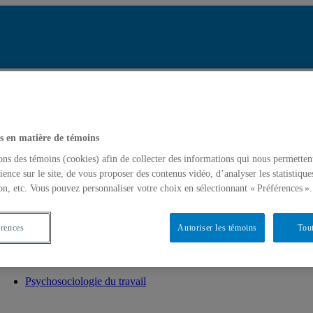
Répertoire 
Chercher par no
tats de recherche pour « Psychosociologie du travail »
Soumettre la re
mettre la recherche
s en matière de témoins
ons des témoins (cookies) afin de collecter des informations qui nous permetten
ience sur le site, de vous proposer des contenus vidéo, d’analyser les statistique
ogie du travail »
on, etc. Vous pouvez personnaliser votre choix en sélectionnant « Préférences ».
Expertise(s)
érences
Autoriser les témoins
Tout
Psychosociologie du travail
Psychosociologie du travail