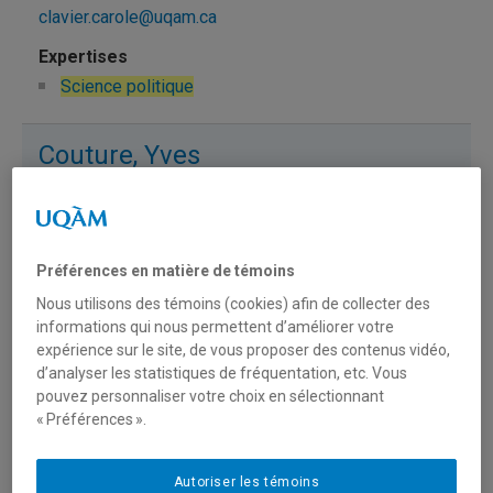
clavier.carole@uqam.ca
Science politique
Couture, Yves
couture.yves@uqam.ca
Science politique
Préférences en matière de témoins
Nous utilisons des témoins (cookies) afin de collecter des
informations qui nous permettent d’améliorer votre
D'Aoust, Anne-Marie
expérience sur le site, de vous proposer des contenus vidéo,
d’analyser les statistiques de fréquentation, etc. Vous
daoust.anne-marie@uqam.ca
pouvez personnaliser votre choix en sélectionnant
« Préférences ».
Science politique
Autoriser les témoins