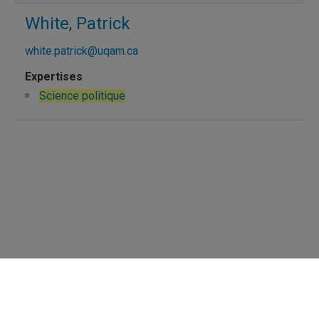
White, Patrick
white.patrick@uqam.ca
Science politique
Répertoire des professeures et professeurs
Nous joindre
UQAM - Université du Québec à Montréal