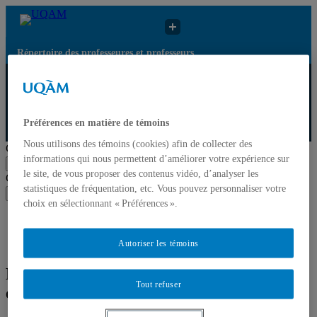
Répertoire des professeures et professeurs
Répertoire des
Résultats de recherche
UQAM
professeures et
pour « Tourisme et
professeurs
environnement »
Préférences en matière de témoins
Répertoire des professeures et professeurs
Nous utilisons des témoins (cookies) afin de collecter des
Chercher par nom ou par expertise
informations qui nous permettent d’améliorer votre expérience sur
Soumettre la recherche
le site, de vous proposer des contenus vidéo, d’analyser les
Chercher par nom ou par expertise
statistiques de fréquentation, etc. Vous pouvez personnaliser votre
Soumettre la recherche
choix en sélectionnant « Préférences ».
Liste des professeures et professeurs par départements et
écoles
Mettre à jour votre fiche
Autoriser les témoins
Résultats de recherche pour « Tourisme
Tout refuser
et environnement »