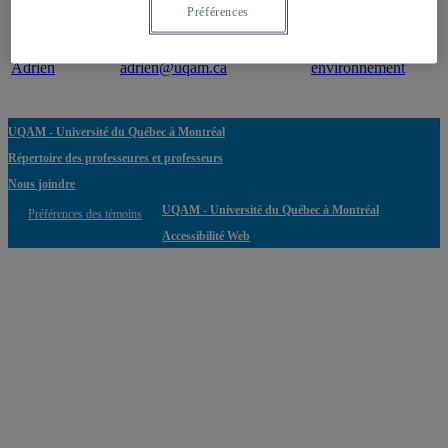
Professeur
Courriel
Expertise(s)
Préférences
Grenier, Alain
grenier.alain-
Tourisme et
Adrien
adrien@uqam.ca
environnement
UQAM - Université du Québec à Montréal
Répertoire des professeures et professeurs
Nous joindre
UQAM - Université du Québec à Montréal
Préférences des témoins
Accessibilité Web