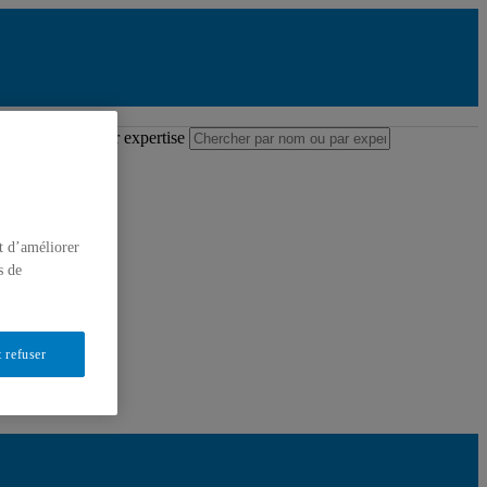
pertoire des professeures et professeurs
r par nom ou par expertise
tre la recherche
t d’améliorer
s de
 refuser