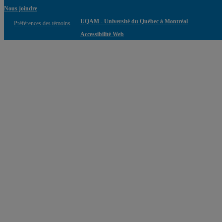
Nous joindre
UQAM - Université du Québec à Montréal
Préférences des témoins
Accessibilité Web