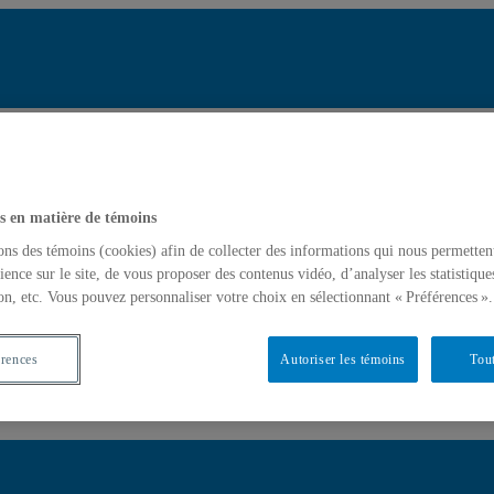
Ré
Cherche
tats de recherche pour « Usage des technologies collaboratives »
Soumet
mettre la recherche
s en matière de témoins
ons des témoins (cookies) afin de collecter des informations qui nous permetten
ience sur le site, de vous proposer des contenus vidéo, d’analyser les statistique
chnologies collaboratives »
on, etc. Vous pouvez personnaliser votre choix en sélectionnant « Préférences ».
érences
Autoriser les témoins
Tout
 collaboratives