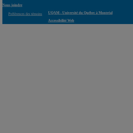
Nous joindre
UQAM - Université du Québec à Montréal
Préférences des témoins
Accessibilité Web