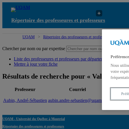
Répertoire des professeures et professeurs
UQAM
Répertoire des professeures et professeurs
Résul
Chercher par nom ou par expertise
Sou
Préférence
Liste des professeures et professeurs par départements et écoles
Mettre à jour votre fiche
Nous utilis
votre expér
Résultats de recherche pour « Validation en
fréquentati
Professeur
Courriel
Préf
Aubin, André-Sébastien
aubin.andre-sebastien@uqam.ca
Valid
UQAM - Université du Québec à Montréal
Répertoire des professeures et professeurs