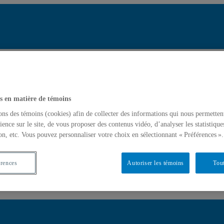
Réperto
Chercher par
tats de recherche pour « Validation en contexte de classe »
Soumettre la
mettre la recherche
s en matière de témoins
ons des témoins (cookies) afin de collecter des informations qui nous permetten
ience sur le site, de vous proposer des contenus vidéo, d’analyser les statistique
 contexte de classe »
on, etc. Vous pouvez personnaliser votre choix en sélectionnant « Préférences ».
Expertise(s)
érences
Autoriser les témoins
Tout
ation en contexte de classe