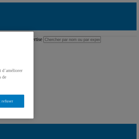
ire des professeures et professeurs
 nom ou par expertise
 recherche
t d’améliorer
s de
 refuser