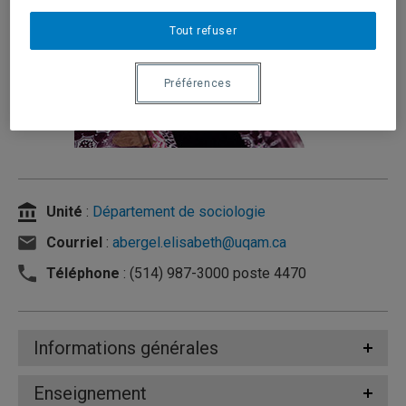
Tout refuser
Préférences
Unité
:
Département de sociologie
Courriel
:
abergel.elisabeth@uqam.ca
Téléphone
: (514) 987-3000 poste 4470
Informations générales
Enseignement