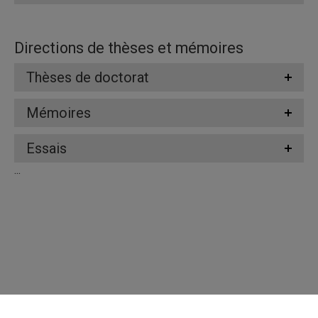
Directions de thèses et mémoires
Thèses de doctorat
Mémoires
Essais
...