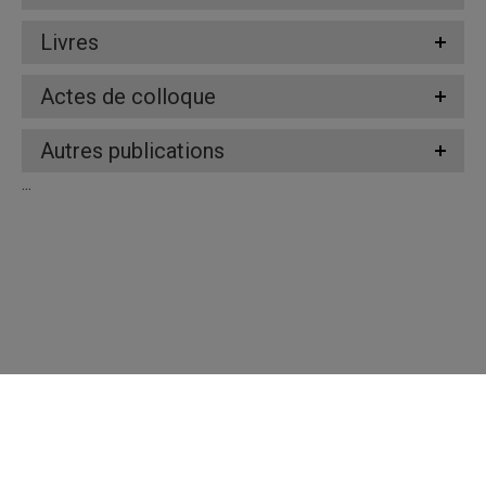
Livres
Actes de colloque
Autres publications
...
Répertoire des professeures et professeurs
Nous joindre
UQAM - Université du Québec à Montréal
Préférences des témoins