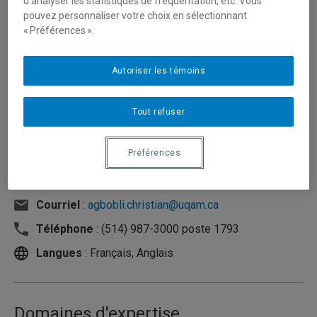
d’analyser les statistiques de fréquentation, etc. Vous
pouvez personnaliser votre choix en sélectionnant
« Préférences ».
Autoriser les témoins
Tout refuser
Préférences
Unité
:
Département de communication sociale et
publique
Courriel
:
agbobli.christian@uqam.ca
Téléphone
: (514) 987-3000 poste 1793
Langues
: Français, Anglais
Domaines d'expertise