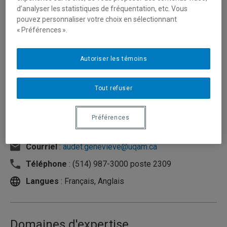
d’analyser les statistiques de fréquentation, etc. Vous
pouvez personnaliser votre choix en sélectionnant
« Préférences ».
Autoriser les témoins
Tout refuser
Unité
:
Département d'éducation et formation
Préférences
spécialisées
Courriel
:
audet.genevieve@uqam.ca
Téléphone
: (514) 987-3000 poste 2309
Langues
: Français, Anglais
Domaines d'expertise