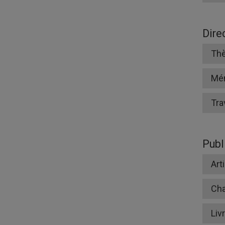
Dire
Thè
Mé
Tra
Publ
Art
Cha
Liv