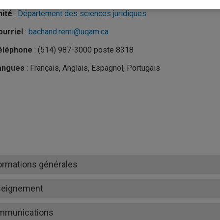
nité
:
Département des sciences juridiques
urriel
:
bachand.remi@uqam.ca
éléphone
: (514) 987-3000 poste 8318
angues
: Français, Anglais, Espagnol, Portugais
ormations générales
seignement
mmunications