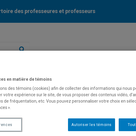
toire des professeures et professeurs
Liste des professeures et professeurs par dépa
ces en matière de témoins
sons des témoins (cookies) afin de collecter des informations qui nous 
r votre expérience sur le site, de vous proposer des contenus vidéo, d’a
es de fréquentation, etc. Vous pouvez personnaliser votre choix en séle
mi Bachand
ces ».
érences
Autoriser les témoins
Tout
fesseur