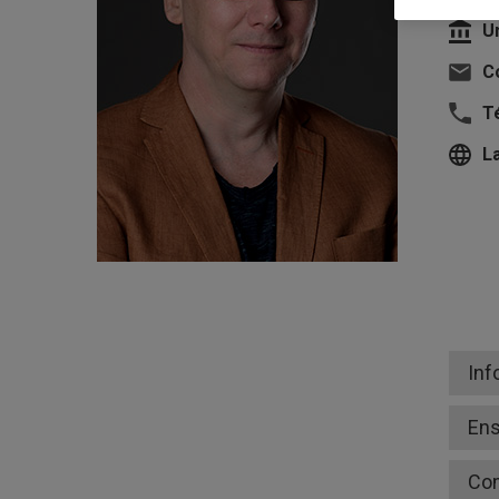
U
Co
T
L
Inf
En
Co