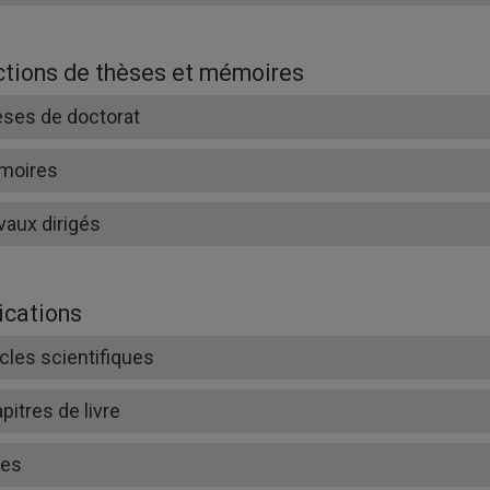
ctions de thèses et mémoires
ses de doctorat
moires
vaux dirigés
ications
icles scientifiques
pitres de livre
res