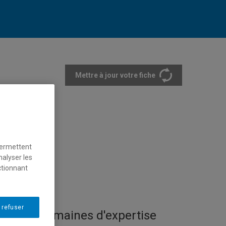
Mettre à jour votre fiche
rtements et écoles
permettent
nalyser les
ctionnant
 refuser
Domaines d'expertise