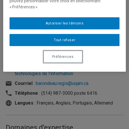
pouvez personnaliser votre choix en sélectionnant
« Préférences ».
Autoriser les témoins
Tout refuser
Préférences
Unité
:
Département d'analytique, opérations et
technologies de l'information
Courriel
:
barondeau.regis@uqam.ca
Téléphone
: (514) 987-3000 poste 6416
Langues
: Français, Anglais, Portugais, Allemand
Domaines d'expertise