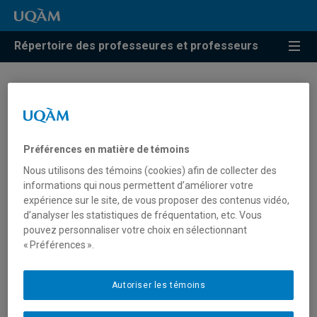
Répertoire des professeures et professeurs
Guy Bégin
Professeur associé
Préférences en matière de témoins
Nous utilisons des témoins (cookies) afin de collecter des
informations qui nous permettent d’améliorer votre
expérience sur le site, de vous proposer des contenus vidéo,
d’analyser les statistiques de fréquentation, etc. Vous
Courriel
:
begin.guy@uqam.ca
pouvez personnaliser votre choix en sélectionnant
« Préférences ».
Téléphone
: (514) 987-3000 poste 4081
Langues
: Français, Anglais
Autoriser les témoins