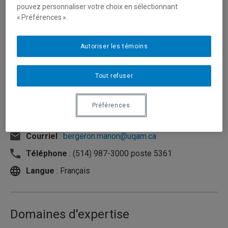
pouvez personnaliser votre choix en sélectionnant
« Préférences ».
Autoriser les témoins
Tout refuser
Préférences
Unité
:
Département de sexologie
Courriel
:
bergeron.manon@uqam.ca
Téléphone
: (514) 987-3000 poste 5361
Langue
: Français
Domaines d'expertise