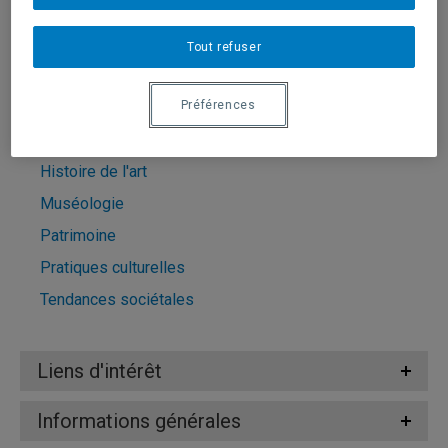
Ce professeur désire s'entretenir avec les médias
Tout refuser
Domaines d'expertise
Préférences
Culture matérielle
Histoire de l'art
Muséologie
Patrimoine
Pratiques culturelles
Tendances sociétales
Liens d'intérêt
Informations générales