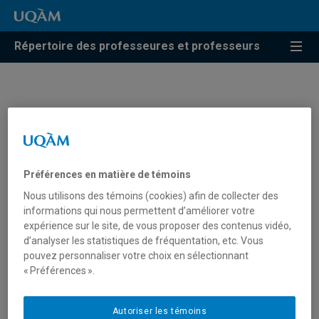
Répertoire des professeures et professeurs
Yves Bergeron
Professeur
Préférences en matière de témoins
Nous utilisons des témoins (cookies) afin de collecter des
informations qui nous permettent d’améliorer votre
Unité
:
Département d'histoire de l'art
expérience sur le site, de vous proposer des contenus vidéo,
d’analyser les statistiques de fréquentation, etc. Vous
Courriel
:
bergeron.y@uqam.ca
pouvez personnaliser votre choix en sélectionnant
« Préférences ».
Téléphone
: (514) 987-3000 poste 2909
Langues
: Français, Anglais
Autoriser les témoins