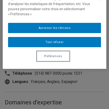
d’analyser les statistiques de fréquentation, etc. Vous
pouvez personnaliser votre choix en sélectionnant
« Préférences ».
Autoriser les témoins
Tout refuser
Préférences
Unité
:
Département de didactique
Courriel
:
briere.laurence@uqam.ca
Téléphone
: (514) 987-3000 poste 1231
Langues
: Français, Anglais, Espagnol
Domaines d'expertise