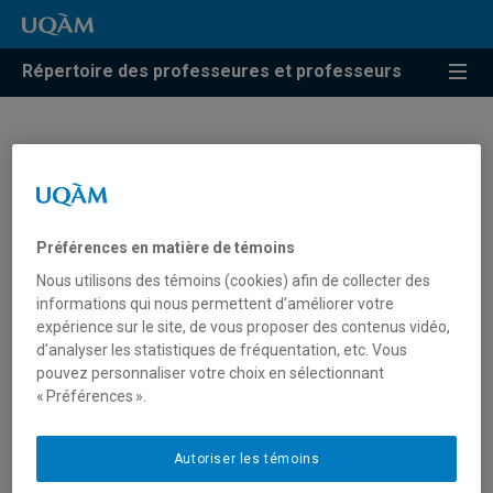
Répertoire des professeures et professeurs
Geneviève Cadoret
Professeure
Préférences en matière de témoins
Nous utilisons des témoins (cookies) afin de collecter des
informations qui nous permettent d’améliorer votre
expérience sur le site, de vous proposer des contenus vidéo,
Unité
:
Département des sciences de l'activité
d’analyser les statistiques de fréquentation, etc. Vous
physique
pouvez personnaliser votre choix en sélectionnant
« Préférences ».
Courriel
:
cadoret.genevieve@uqam.ca
Téléphone
: (514) 987-3000 poste 2244
Autoriser les témoins
Langues
: Français, Anglais