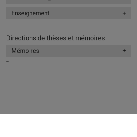
Enseignement
Directions de thèses et mémoires
Mémoires
...
Répertoire des professeures et professeurs
Nous joindre